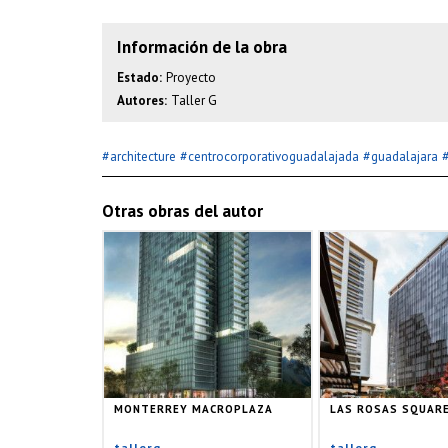
Información de la obra
Estado:
Proyecto
Autores:
Taller G
#
#
#
architecture
centrocorporativoguadalajada
guadalajara
Otras obras del autor
MONTERREY MACROPLAZA
LAS ROSAS SQUAR
tallerg
tallerg