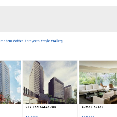
#
#
#
#
#
modern
office
proyecto
style
tallerg
E
GBC SAN SALVADOR
LOMAS ALTAS
tallerg
tallerg