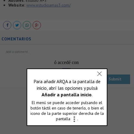
Autores:
Estudio A+3
Website:
www.estudioamas3.com/
COMENTARIOS
ó accedé con