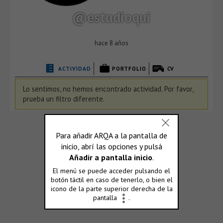
@estudioqui
hace 8 años
ACTIVIDAD
PORTFOLIO
CV
Lo sentimos, no hemos encontrado actividad. Por favor,
prueba un filtro diferente.