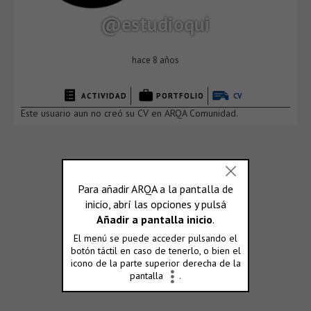
@estudioqui
hace 8 años
ACTIVIDAD
PORTFOLIO
CV
Este usuario aun no creó su CV en ARQA Comunidad.