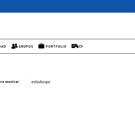
DAD
GRUPOS
PORTFOLIO
CV
estudioqui
ra mostrar