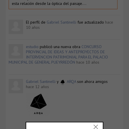
esta relación desde la óptica del paisaje….
El perfil de
Gabriel Santinelli
fue actualizado
hace
10 años
estudio
publicó una nueva obra
CONCURSO
PROVINCIAL DE IDEAS Y ANTEPROYECTOS DE
INTERVENCION PATRIMONIAL PARA EL PALACIO
MUNICIPAL DE GENERAL PUEYRREDÓN
hace 10 años
Gabriel Santinelli
y
ARQA
son ahora amigos
hace 12 años
ARQA
@arqa