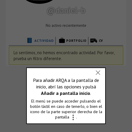
@daniel-b
No activo recientemente
ACTIVIDAD
PORTFOLIO
CV
Lo sentimos, no hemos encontrado actividad. Por favor,
prueba un filtro diferente.