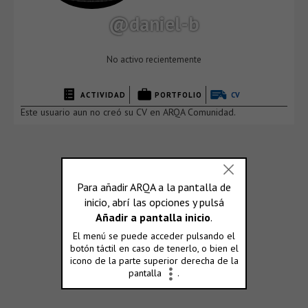
@daniel-b
No activo recientemente
ACTIVIDAD
PORTFOLIO
CV
Este usuario aun no creó su CV en ARQA Comunidad.