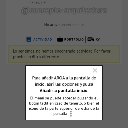
@concepto-arquitectura
No activo recientemente
ACTIVIDAD
PORTFOLIO
CV
Lo sentimos, no hemos encontrado actividad. Por favor,
prueba un filtro diferente.