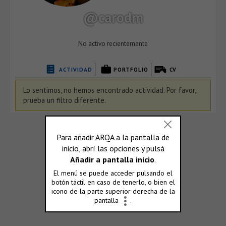
@carodm
No activo recientemente
ACTIVIDAD
PORTFOLIO
CV
Lo sentimos, no hemos encontrado actividad. Por favor,
prueba un filtro diferente.