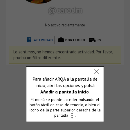
@carodm
No activo recientemente
ACTIVIDAD
PORTFOLIO
CV
Lo sentimos, no hemos encontrado actividad. Por favor,
prueba un filtro diferente.