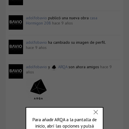
adolfobavio
publicó una nueva obra
casa
Hormigon 208
hace 9 años
adolfobavio
ha cambiado su imagen de perfil.
hace 9 años
adolfobavio
y
ARQA
son ahora amigos
hace 9
años
ARQA
@arqa
Ver Perfil