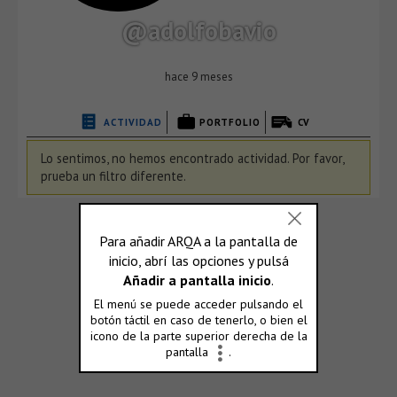
@adolfobavio
hace 9 meses
ACTIVIDAD
PORTFOLIO
CV
Lo sentimos, no hemos encontrado actividad. Por favor,
prueba un filtro diferente.