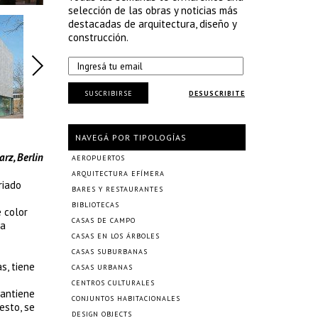
selección de las obras y noticias más
destacadas de arquitectura, diseño y
construcción.
SUSCRIBIRSE
DESUSCRIBITE
NAVEGÁ POR TIPOLOGÍAS
lin
AEROPUERTOS
ARQUITECTURA EFÍMERA
riado
BARES Y RESTAURANTES
BIBLIOTECAS
 color
CASAS DE CAMPO
la
CASAS EN LOS ÁRBOLES
CASAS SUBURBANAS
s, tiene
CASAS URBANAS
CENTROS CULTURALES
mantiene
CONJUNTOS HABITACIONALES
esto, se
DESIGN OBJECTS