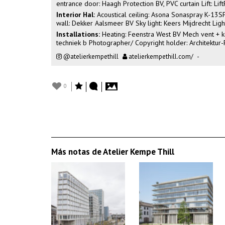
entrance door: Haagh Protection BV, PVC curtain Lift: Li
Interior Hal:
Acoustical ceiling: Asona Sonaspray K-13S
wall: Dekker Aalsmeer BV Sky light: Keers Mijdrecht Lig
Installations:
Heating: Feenstra West BV Mech vent + koel
techniek b Photographer/ Copyright holder: Architektur-
@atelierkempethill
atelierkempethill.com/
-
0
Más notas de Atelier Kempe Thill