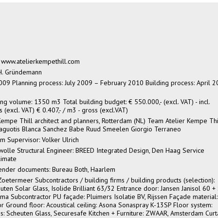
s
www.atelierkempethill.com
 H. Gründemann
09 Planning process: July 2009 – February 2010 Building process: April 
ng volume: 1350 m3 Total building budget: € 550.000,- (excl. VAT) - incl.
ss (excl. VAT) € 0.407,- / m3 - gross (excl.VAT)
 Kempe Thill architect and planners, Rotterdam (NL) Team Atelier Kempe Thil
s Raguotis Blanca Sanchez Babe Ruud Smeelen Giorgio Terraneo
m Supervisor: Volker Ulrich
wolle Structural Engineer: BREED Integrated Design, Den Haag Service
limate
Tender documents: Bureau Both, Haarlem
oetermeer Subcontractors / building firms / building products (selection):
uten Solar Glass, Isolide Brilliant 63/32 Entrance door: Jansen Janisol 60 
oma Subcontractor PU façade: Pluimers Isolatie BV, Rijssen Façade material:
Ground floor: Acoustical ceiling: Asona Sonaspray K-13SP Floor system:
s: Scheuten Glass, Securesafe Kitchen + Furniture: ZWAAR, Amsterdam Curt