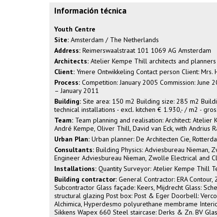
Información técnica
Youth Centre
Site:
Amsterdam / The Netherlands
Address:
Reimerswaalstraat 101 1069 AG Amsterdam
Architects:
Atelier Kempe Thill architects and planner
Client:
Ymere Ontwikkeling Contact person Client: Mrs.
Process:
Competition: January 2005 Commission: June 20
– January 2011
Building:
Site area: 150 m2 Building size: 285 m2 Buildi
technical installations - excl. kitchen € 1.930,- / m2 - gro
Team:
Team planning and realisation: Architect: Atelier
André Kempe, Oliver Thill, David van Eck, with Andriu
Urban Plan:
Urban planner: De Architecten Cie, Rotterda
Consultants:
Building Physics: Adviesbureau Nieman, Z
Engineer Adviesbureau Nieman, Zwolle Electrical and C
Installations:
Quantity Surveyor: Atelier Kempe Thill 
Building contractor:
General Contractor: ERA Contour, Z
Subcontractor Glass façade: Keers, Mijdrecht Glass: Sche
structural glazing Post box: Post & Eger Doorbell: Verc
Alchimica, Hyperdesmo polyurethane membrame Interior 
Sikkens Wapex 660 Steel staircase: Derks & Zn. BV Glas