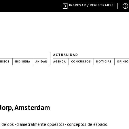
INGRESAR / REGISTRARSE
ACTUALIDAD
IDEOS
INDÍGENA
ANIDAR
AGENDA
CONCURSOS
NOTICIAS
OPINIÓ
sdorp, Amsterdam
nto de dos -diametralmente opuestos- conceptos de espacio.