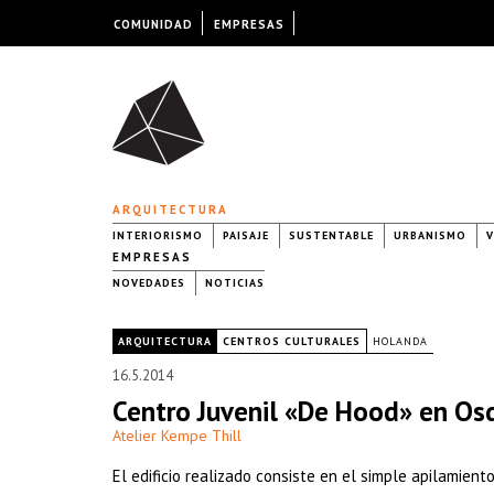
COMUNIDAD
EMPRESAS
ARQUITECTURA
INTERIORISMO
PAISAJE
SUSTENTABLE
URBANISMO
V
EMPRESAS
NOVEDADES
NOTICIAS
|
ARQUITECTURA
CENTROS CULTURALES
HOLANDA
16.5.2014
Centro Juvenil «De Hood» en O
Atelier Kempe Thill
El edificio realizado consiste en el simple apilamie