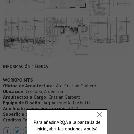
INFORMACIÓN TÉCNICA
WORKPOINTS
Oficina de Arquitectura
: Arq. Cristian Garbero
Ubicación
: Córdoba, Argentina
Arquitectos a Cargo
: Cristián Garbero
Equipo de Diseño
: Arq. Antonella Luchetti
Año finalización construcción
: 2021
Superficie construida
: 450.00M²
Créditos Fotografía
: Gonzalo Viramonte