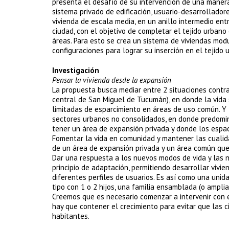
presenta el desafío de su intervención de una manera 
sistema privado de edificación, usuario-desarrollado
vivienda de escala media, en un anillo intermedio ent
ciudad, con el objetivo de completar el tejido urbano
áreas. Para esto se crea un sistema de viviendas mod
configuraciones para lograr su inserción en el tejido 
Investigación
Pensar la vivienda desde la expansión
La propuesta busca mediar entre 2 situaciones contr
central de San Miguel de Tucumán), en donde la vida
limitadas de esparcimiento en áreas de uso común. Y 
sectores urbanos no consolidados, en donde predomina
tener un área de expansión privada y donde los espac
Fomentar la vida en comunidad y mantener las cualida
de un área de expansión privada y un área común que
Dar una respuesta a los nuevos modos de vida y las nu
principio de adaptación, permitiendo desarrollar vivi
diferentes perfiles de usuarios. Es así como una unid
tipo con 1 o 2 hijos, una familia ensamblada (o ampl
Creemos que es necesario comenzar a intervenir con es
hay que contener el crecimiento para evitar que las c
habitantes.