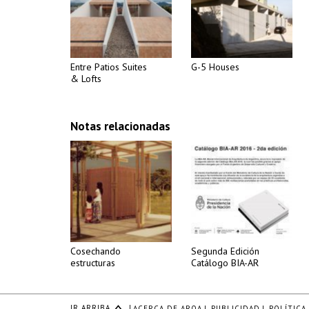
Entre Patios Suites
G-5 Houses
& Lofts
Notas relacionadas
Cosechando
Segunda Edición
estructuras
Catálogo BIA-AR
IR ARRIBA
|
ACERCA DE ARQA
|
PUBLICIDAD
|
POLÍTICA