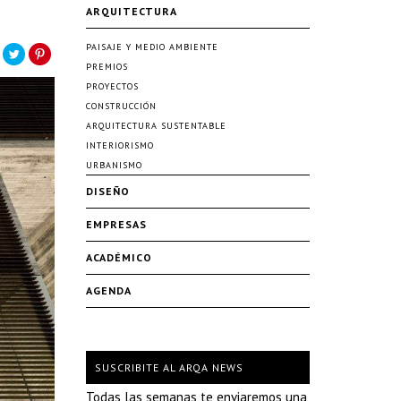
ARQUITECTURA
PAISAJE Y MEDIO AMBIENTE
PREMIOS
PROYECTOS
CONSTRUCCIÓN
ARQUITECTURA SUSTENTABLE
INTERIORISMO
URBANISMO
DISEÑO
EMPRESAS
ACADÉMICO
AGENDA
SUSCRIBITE AL ARQA NEWS
Todas las semanas te enviaremos una