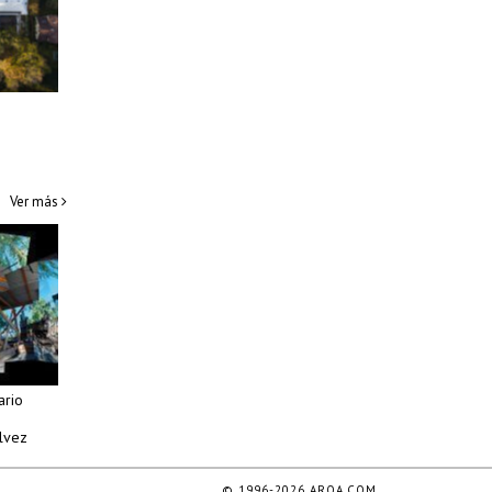
Ver más
ario
lvez
© 1996-2026 ARQA.COM