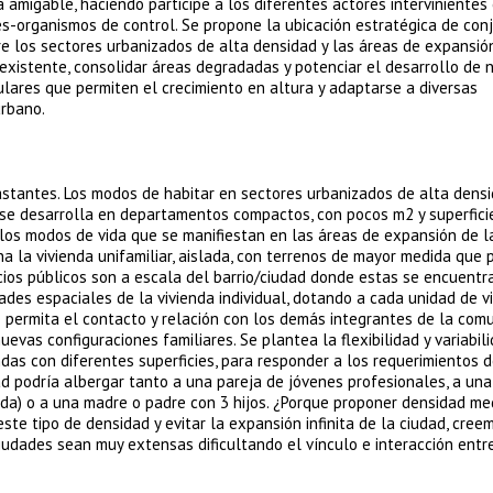
amigable, haciendo participe a los diferentes actores intervinientes 
res-organismos de control. Se propone la ubicación estratégica de con
re los sectores urbanizados de alta densidad y las áreas de expansió
 existente, consolidar áreas degradadas y potenciar el desarrollo de 
ulares que permiten el crecimiento en altura y adaptarse a diversas
urbano.
astantes. Los modos de habitar en sectores urbanizados de alta densi
 se desarrolla en departamentos compactos, con pocos m2 y superfici
los modos de vida que se manifiestan en las áreas de expansión de la
 la vivienda unifamiliar, aislada, con terrenos de mayor medida que 
ios públicos son a escala del barrio/ciudad donde estas se encuentra
des espaciales de la vivienda individual, dotando a cada unidad de v
 permita el contacto y relación con los demás integrantes de la comu
evas configuraciones familiares. Se plantea la flexibilidad y variabi
endas con diferentes superficies, para responder a los requerimientos 
ad podría albergar tanto a una pareja de jóvenes profesionales, a una
iada) o a una madre o padre con 3 hijos. ¿Porque proponer densidad me
te tipo de densidad y evitar la expansión infinita de la ciudad, cree
iudades sean muy extensas dificultando el vínculo e interacción entr