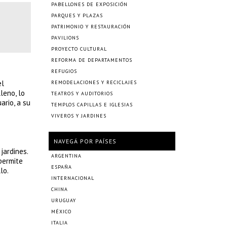
PABELLONES DE EXPOSICIÓN
PARQUES Y PLAZAS
PATRIMONIO Y RESTAURACIÓN
PAVILIONS
PROYECTO CULTURAL
REFORMA DE DEPARTAMENTOS
REFUGIOS
el
REMODELACIONES Y RECICLAJES
leno, lo
TEATROS Y AUDITORIOS
ario, a su
TEMPLOS CAPILLAS E IGLESIAS
VIVEROS Y JARDINES
NAVEGÁ POR PAÍSES
jardines.
ARGENTINA
permite
ESPAÑA
lo.
INTERNACIONAL
CHINA
URUGUAY
MÉXICO
ITALIA