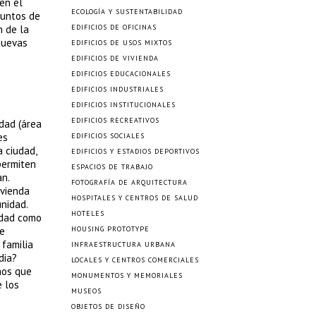
en el
ECOLOGÍA Y SUSTENTABILIDAD
juntos de
n de la
EDIFICIOS DE OFICINAS
nuevas
EDIFICIOS DE USOS MIXTOS
EDIFICIOS DE VIVIENDA
EDIFICIOS EDUCACIONALES
EDIFICIOS INDUSTRIALES
EDIFICIOS INSTITUCIONALES
EDIFICIOS RECREATIVOS
dad (área
es
EDIFICIOS SOCIALES
 ciudad,
EDIFICIOS Y ESTADIOS DEPORTIVOS
permiten
ESPACIOS DE TRABAJO
n.
FOTOGRAFÍA DE ARQUITECTURA
ivienda
HOSPITALES Y CENTROS DE SALUD
nidad.
HOTELES
lidad como
de
HOUSING PROTOTYPE
 familia
INFRAESTRUCTURA URBANA
dia?
LOCALES Y CENTROS COMERCIALES
mos que
MONUMENTOS Y MEMORIALES
e los
MUSEOS
OBJETOS DE DISEÑO