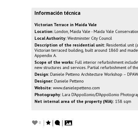
Información técnica
Victorian Terrace in Maida Vale
Location:
London, Maida Vale - Maida Vale Conservation
Local Authority:
Westminster City Council
Description of the residential unit:
Residential unit 
Victorian terraced building, built around 1860 and made
Appendix A.
Scope of the works:
Full interior refurbishment includi
new structures and services. Partial refurbishment of th
Design:
Daniele Petteno Architecture Workshop – DPA
Designer:
Daniele Petteno
Website:
www.danielepetteno.com
Photography:
Lara D’Appollonio/D’Appollonio Photogra
Net internal area of the property (NIA):
158 sqm
0