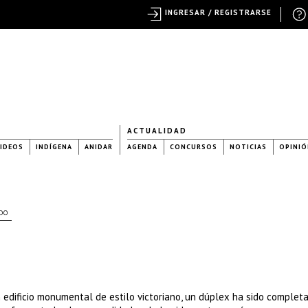
INGRESAR / REGISTRARSE
ACTUALIDAD
IDEOS
INDÍGENA
ANIDAR
AGENDA
CONCURSOS
NOTICIAS
OPINIÓ
DO
un edificio monumental de estilo victoriano, un dúplex ha sido comple