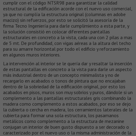
cumplir con el código NTSR98 para garantizar la calidad
estructural de la edificación acorde con el nuevo uso comercial,
ya que no cumplía la estructura original (columnas en adobe
macizo) sin refuerzos, por esto se solicitó la asesoría de la
firma Tecno Ingeniería para darle cumplimiento a esta parte, y
la solución consistió en colocar diferentes pantallas
estructurales en concreto a la vista, cada una con 2 pilas a mas
de 5 mt. De profundidad, con vigas aéreas a la altura del techo
para su amarre horizontal por todo el edificio y reforzamiento
en algunos muros interiores.
La intervención al interior se le quería dar y resaltar la inserción
de estas pantallas en concreto a la vista para darle un aspecto
más industrial dentro de un concepto minimalista y no de
recargarlo en acabados o tonos de pintura que no encajaban
dentro de la sobriedad de la edificación original, por esto los
acabados en pisos, muros son muy sobrios y puros, dándole si un
complemento a las pantallas estructurales gris combinando la
madera como complemento a estos acabados, por eso se dejo
la cubierta o cercha en madera, los cerramientos laterales de la
cubierta para formar una sola estructura, los pasamanos
metálicos como complemento a la estructura de mezanine
conjugan un interior de buen gusto dispuesto a ser decorado o
caracterizado por el nuevo uso o la misma administración de la