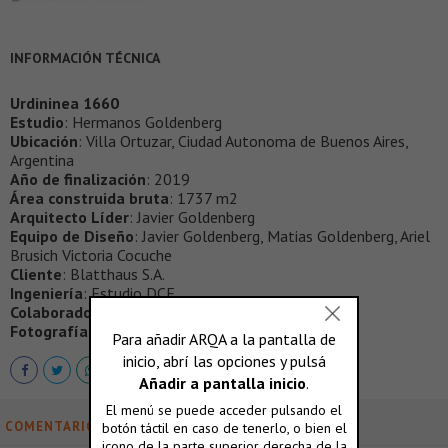
INFORMACIÓN TÉCNICA
Urdininea 1660
Estudio
: Hermanos Goldenberg
Ubicación
: Villa Ortuzar, Ciudad Autonoma de Buenos Aires,
Argentina
Año de finalización
: 2019
Área construida bruta
: 1737 m2
Arquitecto Líder
: Javier Goldenberg
Equipo de Diseño
: Javier Goldenberg, Matias Goldenberg, Ariel
Brusich Victoria Cocuche
Cliente
: Blatthaus S.A.
Ingeniería
: Estudio DCE
Colaborador
: Romeo Sosa
Fotografía
: Guido Chouela
COMENTARIOS