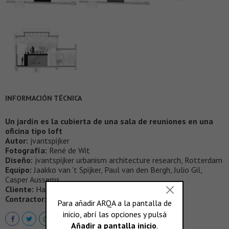
INFORMACIÓN TÉCNICA
Un jardín es la cubierta de una sala de reuniones en una
oficina tipo loft
Autor:
jvantspijker
Fotografía:
René de Wit
Diseño:
jvantspijker urbanism architecture research, Rotterdam
Equipo:
Jaakko van ’t Spijker, Paul van den Bergh, Julio Gil,
Casper Aussems
Cliente:
Havensteder, Lucidious, jvantspijker
Contractor:
Spacecreators