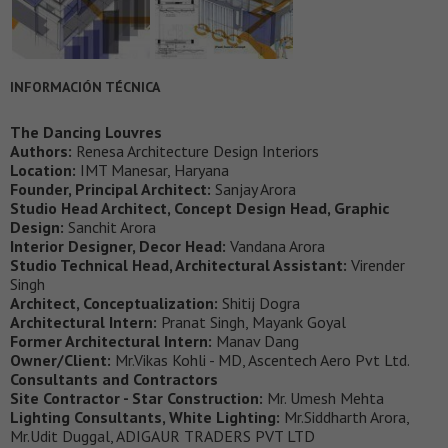
INFORMACIÓN TÉCNICA
The Dancing Louvres
Authors:
Renesa Architecture Design Interiors
Location:
IMT Manesar, Haryana
Founder, Principal Architect:
Sanjay Arora
Studio Head Architect, Concept Design Head, Graphic
Design:
Sanchit Arora
Interior Designer, Decor Head:
Vandana Arora
Studio Technical Head, Architectural Assistant:
Virender
Singh
Architect, Conceptualization:
Shitij Dogra
Architectural Intern:
Pranat Singh, Mayank Goyal
Former Architectural Intern:
Manav Dang
Owner/Client:
Mr.Vikas Kohli - MD, Ascentech Aero Pvt Ltd.
Consultants and Contractors
Site Contractor - Star Construction:
Mr. Umesh Mehta
Lighting Consultants, White Lighting:
Mr.Siddharth Arora,
Mr.Udit Duggal, ADIGAUR TRADERS PVT LTD