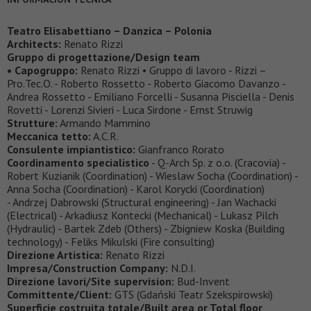
Teatro Elisabettiano – Danzica – Polonia
Architects:
Renato Rizzi
Gruppo di progettazione/Design team
• Capogruppo:
Renato Rizzi • Gruppo di lavoro - Rizzi –
Pro.Tec.O. - Roberto Rossetto - Roberto Giacomo Davanzo -
Andrea Rossetto - Emiliano Forcelli - Susanna Pisciella - Denis
Rovetti - Lorenzi Sivieri - Luca Sirdone - Ernst Struwig
Strutture:
Armando Mammino
Meccanica tetto:
A.C.R.
Consulente impiantistico:
Gianfranco Rorato
Coordinamento specialistico
- Q-Arch Sp. z o.o. (Cracovia) -
Robert Kuzianik (Coordination) - Wieslaw Socha (Coordination) -
Anna Socha (Coordination) - Karol Korycki (Coordination)
- Andrzej Dabrowski (Structural engineering) - Jan Wachacki
(Electrical) - Arkadiusz Kontecki (Mechanical) - Lukasz Pilch
(Hydraulic) - Bartek Zdeb (Others) - Zbigniew Koska (Building
technology) - Feliks Mikulski (Fire consulting)
Direzione Artistica:
Renato Rizzi
Impresa/Construction Company:
N.D.I.
Direzione lavori/Site supervision:
Bud-Invent
Committente/Client:
GTS (Gdański Teatr Szekspirowski)
Superficie costruita totale/Built area or Total floor