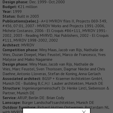
Design phase:
Dec. 1999- Oct.2000
Budget:
€21 million
Year:
1999
Status:
Built in 2003
Publications(selec.)
- A+U MVRDV files II, Projects 069-349,
#436, 07:01, 2007 - MVRDV Works and Projects 1991-2006,
Michele Costanzo, 2006 - El Croquis #86+111, MVRDV 1991-
2002, 2003 - Reading MVRVD, Nai Publishers, 2002 - El Croquis
#111, MVRDV 1998-2002, 2002
Architect:
MVRDV
Competition phase:
Winy Maas, Jacob van Rijs, Nathalie de
Vries, Duzan Doepel, Marc Feustel, Marco de Francesco, Yves
Malysse and Maiko Nagamine
Design phase:
Winy Maas, Jacob van Rijs, Nathalie de
Vries, Marc Feustel, Sven Thorissen, Dagmar Niecke and Chris
Daehne, Antonio Lloveras, Stefan de Koning, Anna Gerlach
Associated architect:
BGSP + Kraemer Architekten GmbH,
Munich DE - Building B,C,H,I Lauber architekten, Munich DE
Structure:
Ingenieurgemeinschaft Dr. Henke Lintl, Siebenson &
Partner, Munich DE
Service:
ARUP, Berlin DE: Brian Cody
Lanscape:
Bürger Landschaftsarchitekten, Munich DE
Outdoor furniture:
Richard Hutten Ontwerpen, Rotterdam NL
with MVRDV Rotterdam NL