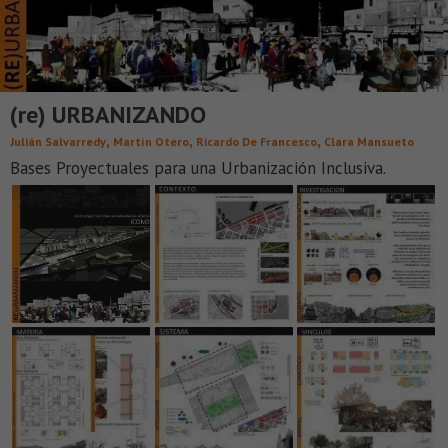
(re) URBANIZANDO
,
,
,
Julián Salvarredy
Martín Otero
Ricardo De Francesco
Clara Mansueto
Bases Proyectuales para una Urbanización Inclusiva.