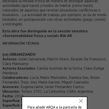
necesaria la mirada crítica de manera de distinguir aquellas
actividades (qué hacer) y modos de habitar (cómo hacer)
valorados de aquellos que revelan situaciones conflictivas o
insalubres… La actividad de trabajo, por ejemplo, se da de modo
insalubre, en yuxtaposición con otras actividades (juego, comer)
y restringido.
Esta obra fue distinguida en la sección temática
«Sustentabilidad física y social» BIA-AR
INFORMACIÓN TÉCNICA
(re) URBANIZANDO
Autores:
Julián Salvarredy, Martín Otero, Ricardo De Francesco,
Clara Mansueto
Autores Asociados:
Camila Guzman de la Sotta, Clara Zuñiga
Mendoza
Colaboradores:
Lucía Maite Montañez, Daniela Sias, Belen
Fernandez Trejo, Ines Maria Garzon, Miguel Caamaño
Asesores:
Eugenia Jaime, Javier Fernandez Castro
Ubicación:
Trelles 2702, La Carbonilla, CABA, Argentina
Fecha:
2014
Superficie Total:
45000
Superficie Cubierta:
15000