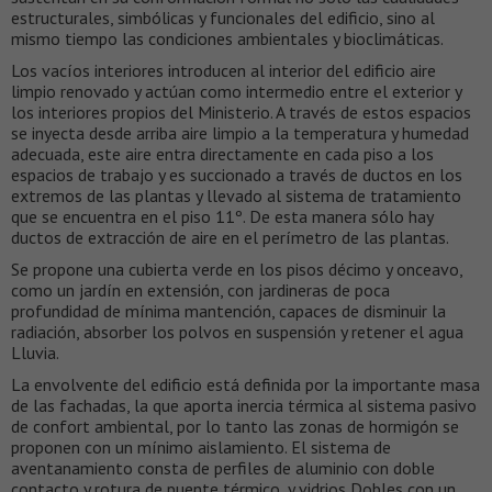
estructurales, simbólicas y funcionales del edificio, sino al
mismo tiempo las condiciones ambientales y bioclimáticas.
Los vacíos interiores introducen al interior del edificio aire
limpio renovado y actúan como intermedio entre el exterior y
los interiores propios del Ministerio. A través de estos espacios
se inyecta desde arriba aire limpio a la temperatura y humedad
adecuada, este aire entra directamente en cada piso a los
espacios de trabajo y es succionado a través de ductos en los
extremos de las plantas y llevado al sistema de tratamiento
que se encuentra en el piso 11º. De esta manera sólo hay
ductos de extracción de aire en el perímetro de las plantas.
Se propone una cubierta verde en los pisos décimo y onceavo,
como un jardín en extensión, con jardineras de poca
profundidad de mínima mantención, capaces de disminuir la
radiación, absorber los polvos en suspensión y retener el agua
Lluvia.
La envolvente del edificio está definida por la importante masa
de las fachadas, la que aporta inercia térmica al sistema pasivo
de confort ambiental, por lo tanto las zonas de hormigón se
proponen con un mínimo aislamiento. El sistema de
aventanamiento consta de perfiles de aluminio con doble
contacto y rotura de puente térmico, y vidrios Dobles con un