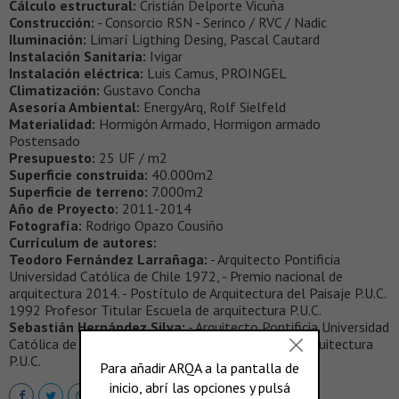
Cálculo estructural:
Cristián Delporte Vicuña
Construcción:
- Consorcio RSN - Serinco / RVC / Nadic
Iluminación:
Limarí Ligthing Desing, Pascal Cautard
Instalación Sanitaria:
Ivigar
Instalación eléctrica:
Luis Camus, PROINGEL
Climatización:
Gustavo Concha
Asesoría Ambiental:
EnergyArq, Rolf Sielfeld
Materialidad:
Hormigón Armado, Hormigon armado
Postensado
Presupuesto:
25 UF / m2
Superficie construida:
40.000m2
Superficie de terreno:
7.000m2
Año de Proyecto:
2011-2014
Fotografía:
Rodrigo Opazo Cousiño
Currículum de autores:
Teodoro Fernández Larrañaga:
- Arquitecto Pontificia
Universidad Católica de Chile 1972, - Premio nacional de
arquitectura 2014. - Postítulo de Arquitectura del Paisaje P.U.C.
1992 Profesor Titular Escuela de arquitectura P.U.C.
Sebastián Hernández Silva:
- Arquitecto Pontificia Universidad
Católica de Chile 1996 - Profesor Taller Escuela Arquitectura
P.U.C.