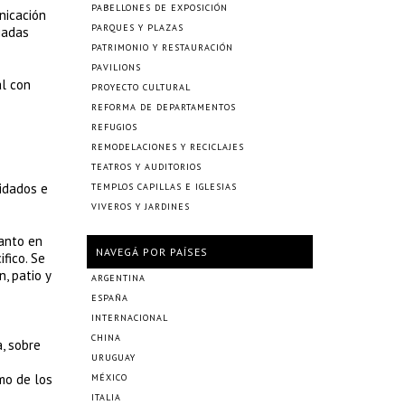
PABELLONES DE EXPOSICIÓN
nicación
PARQUES Y PLAZAS
iadas
PATRIMONIO Y RESTAURACIÓN
PAVILIONS
al con
PROYECTO CULTURAL
REFORMA DE DEPARTAMENTOS
REFUGIOS
REMODELACIONES Y RECICLAJES
TEATROS Y AUDITORIOS
vidados e
TEMPLOS CAPILLAS E IGLESIAS
VIVEROS Y JARDINES
anto en
NAVEGÁ POR PAÍSES
fico. Se
n, patio y
ARGENTINA
ESPAÑA
INTERNACIONAL
CHINA
, sobre
URUGUAY
mo de los
MÉXICO
ITALIA