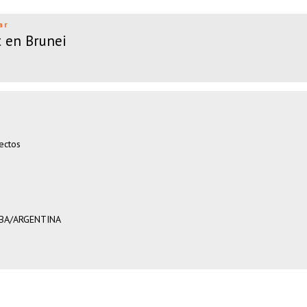
ar
 en Brunei
ectos
OBA/ARGENTINA