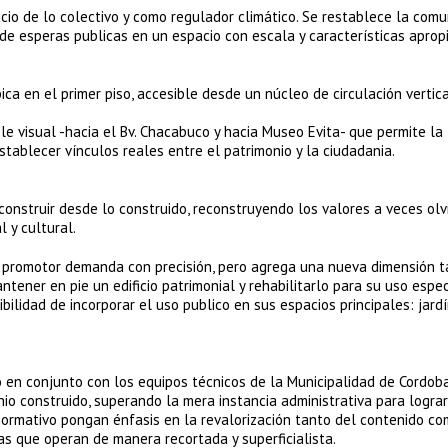
cio de lo colectivo y como regulador climático. Se restablece la comu
s de esperas publicas en un espacio con escala y características aprop
ica en el primer piso, accesible desde un núcleo de circulación vertic
le visual -hacia el Bv. Chacabuco y hacia Museo Evita- que permite la
tablecer vínculos reales entre el patrimonio y la ciudadania.
onstruir desde lo construido, reconstruyendo los valores a veces ol
 y cultural.
l promotor demanda con precisión, pero agrega una nueva dimensión t
tener en pie un edificio patrimonial y rehabilitarlo para su uso especi
ibilidad de incorporar el uso publico en sus espacios principales: jardí
 en conjunto con los equipos técnicos de la Municipalidad de Cordoba
nio construido, superando la mera instancia administrativa para lograr
normativo pongan énfasis en la revalorización tanto del contenido co
tas que operan de manera recortada y superficialista.