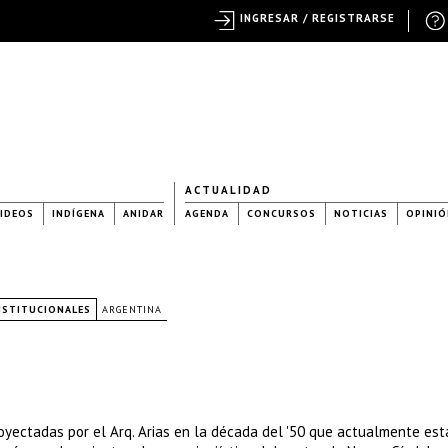
INGRESAR / REGISTRARSE
ACTUALIDAD
IDEOS
INDÍGENA
ANIDAR
AGENDA
CONCURSOS
NOTICIAS
OPINIÓ
INSTITUCIONALES
ARGENTINA
oyectadas por el Arq. Arias en la década del '50 que actualmente est