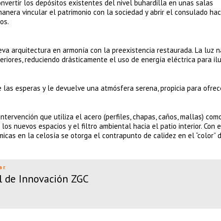
nvertir los depósitos existentes del nivel buhardilla en unas salas
manera vincular el patrimonio con la sociedad y abrir el consulado hac
os.
ueva arquitectura en armonía con la preexistencia restaurada. La luz n
eriores, reduciendo drásticamente el uso de energía eléctrica para il
e las esperas y le devuelve una atmósfera serena, propicia para ofrec
tervención que utiliza el acero (perfiles, chapas, caños, mallas) com
os nuevos espacios y el filtro ambiental hacia el patio interior. Con 
micas en la celosía se otorga el contrapunto de calidez en el “color” 
ar
l de Innovación ZGC