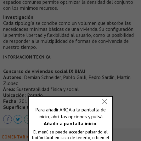
espacios comunes permite optimizar la densidad del conjunto
con los mínimos recursos.
Investigación
Cada tipología se concibe como un volumen que absorbe las
necesidades mínimas básicas de una vivienda. Su configuración
le permite libertad y flexibilidad al usuario, como la posibilidad
de responder a la multiplicidad de formas de convivencia de
nuestro tiempo.
INFORMACIÓN TÉCNICA
Concurso de viviendas social IX BIAU
Autores:
Demian Schneider, Pablo Galli, Pedro Sardin, Martin
Zlobec
Área:
Sustentabilidad física y social
Ubicación:
Rosario
Fecha:
2014
Superficie total:
2600
COMENTARIOS