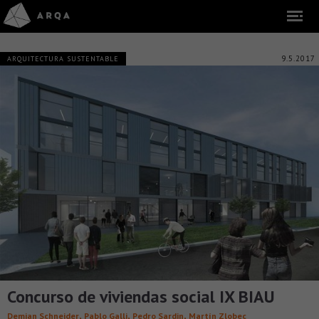
9.5.2017
ARQUITECTURA SUSTENTABLE
Concurso de viviendas social IX BIAU
,
,
,
Demian Schneider
Pablo Galli
Pedro Sardin
Martín Zlobec