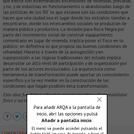
que existe son interminables extensiones de viviendas, precarias
y no, y de industrias en funcionamiento o abandonadas luego de
las políticas de los 90´ lo que escasea son las condiciones que
hacen que una ciudad sea el lugar donde los extraños tiendan a
encontrarse, donde los intercambios sociales se produzcan de
manera pública y productiva. La decisión para Roca Negra por
parte del movimiento social de construir equipamiento
comunitario en lugar de vivienda, implica poner el foco en lo
público; en definitiva lo que propicia las buenas condiciones de
urbanidad. Hacerlo a través de la autogestión y en
superposición a las lógicas tradicionales del estado implica
desarrollar un alto nivel de participación y de organización por
parte de los actores involucrados. La arquitectura como
herramienta de transformación puede aportar un conocimiento
específico y a la vez mediar en la construcción de las
condiciones que hagan posibles esta transformación.
Esta obra fue distinguida en la sección temática «Sustentabilidad
física y social» BIA-AR
COMENTARIOS