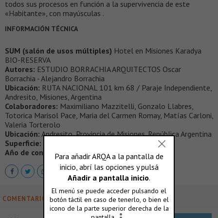
todos sus procesos en función a la supervivencia de este
«Habitante», con mayúsculas .
INFORMACIÓN TÉCNICA
SUM (salón de usos múltiples)
Hotel en Misiones Karadya
BIO-RESERVA
Autores:
ESTUDIO BORRACHIA ARQUITECTOS Oscar
Borrachia - Alejandro Borrachia
Ubicación:
RUTA NACIONAL 101 km 68 / Paraje Independiente,
Andresito, Misiones, Argentina
Colaboradores:
Maximiliano Mazzitelli, Gonzalo Llabres,
Totorica Marisol Pace, Maria del Carmen Romay, Matías Carloni,
Valeria Torterolo
Ubicación:
Andresito, Provincia de Misiones. República Argentina
Superficie:
60 m2
Año de construcción:
2012-2013
COMENTARIOS