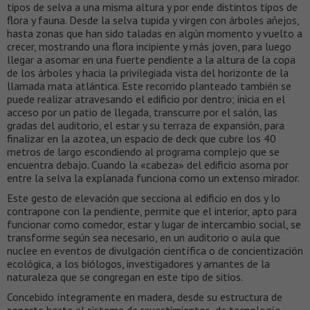
tipos de selva a una misma altura y por ende distintos tipos de
flora y fauna. Desde la selva tupida y virgen con árboles añejos,
hasta zonas que han sido taladas en algún momento y vuelto a
crecer, mostrando una flora incipiente y más joven, para luego
llegar a asomar en una fuerte pendiente a la altura de la copa
de los árboles y hacia la privilegiada vista del horizonte de la
llamada mata atlántica. Este recorrido planteado también se
puede realizar atravesando el edificio por dentro; inicia en el
acceso por un patio de llegada, transcurre por el salón, las
gradas del auditorio, el estar y su terraza de expansión, para
finalizar en la azotea, un espacio de deck que cubre los 40
metros de largo escondiendo al programa complejo que se
encuentra debajo. Cuando la «cabeza» del edificio asoma por
entre la selva la explanada funciona como un extenso mirador.
Este gesto de elevación que secciona al edificio en dos y lo
contrapone con la pendiente, permite que el interior, apto para
funcionar como comedor, estar y lugar de intercambio social, se
transforme según sea necesario, en un auditorio o aula que
nuclee en eventos de divulgación científica o de concientización
ecológica, a los biólogos, investigadores y amantes de la
naturaleza que se congregan en este tipo de sitios.
Concebido íntegramente en madera, desde su estructura de