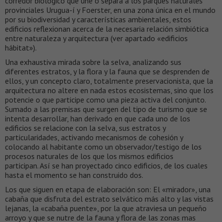
corredor biológico que une o separa a los parques naturales
provinciales Urugua-í y Foerster, en una zona única en el mundo
por su biodiversidad y características ambientales, estos
edificios reflexionan acerca de la necesaria relación simbiótica
entre naturaleza y arquitectura (ver apartado «edificios
hábitat»).
Una exhaustiva mirada sobre la selva, analizando sus
diferentes estratos, y la flora y la fauna que se desprenden de
ellos, y un concepto claro, totalmente preservacionista, que la
arquitectura no altere en nada estos ecosistemas, sino que los
potencie o que participe como una pieza activa del conjunto.
Sumado a las premisas que surgen del tipo de turismo que se
intenta desarrollar, han derivado en que cada uno de los
edificios se relacione con la selva, sus estratos y
particularidades, activando mecanismos de cohesión y
colocando al habitante como un observador/testigo de los
procesos naturales de los que los mismos edificios
participan. Así se han proyectado cinco edificios, de los cuales
hasta el momento se han construido dos.
Los que siguen en etapa de elaboración son: El «mirador», una
cabaña que disfruta del estrato selvático más alto y las vistas
lejanas, la «cabaña puente», por la que atraviesa un pequeño
arroyo y que se nutre de la fauna y flora de las zonas mas