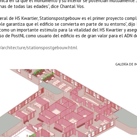
nica en la que el monumento y su interior se potencian mutuamente. 
nas de todas las edades”, dice Chantal Vos.
eral de HS Kwartier, Stationspostgebouw es el primer proyecto comp
le garantiza que el edificio se convierta en parte de su entorno”, dijo
como un importante estímulo para la vitalidad del HS Kwartier y aseg
 de PostNL como usuario del edificio es de gran valor para el ADN de
n/architecture/stationspostgebouw.html
GALERÍA DE 