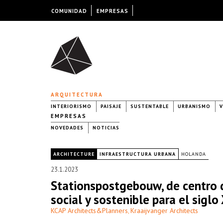
COMUNIDAD
EMPRESAS
ARQUITECTURA
INTERIORISMO
PAISAJE
SUSTENTABLE
URBANISMO
V
EMPRESAS
NOVEDADES
NOTICIAS
|
ARCHITECTURE
INFRAESTRUCTURA URBANA
HOLANDA
23.1.2023
Stationspostgebouw, de centro d
social y sostenible para el siglo
KCAP Architects&Planners
Kraaijvanger Architects
,