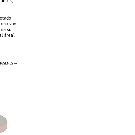
Juntos,
letado
 Irma van
ura su
l área”.
IMÁGENES →