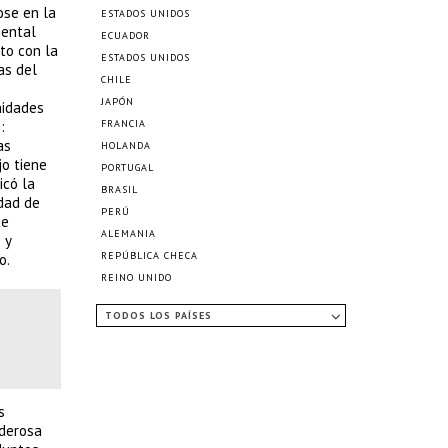
ose en la
ESTADOS UNIDOS
mental
ECUADOR
nto con la
ESTADOS UNIDOS
as del
CHILE
JAPÓN
nidades
:
FRANCIA
as
HOLANDA
o tiene
PORTUGAL
icó la
BRASIL
idad de
PERÚ
te
ALEMANIA
 y
REPÚBLICA CHECA
o.
REINO UNIDO
TODOS LOS PAÍSES
s
oderosa