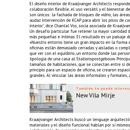
El diseño interior de Kraaijvanger Architects respon
colaboración flexible, el uso versátil y el bienestar 
son únicos: la fachada de bloques de vidrio, las áreas
audaz intervención de KCAP para abrir los pisos de c
interior”, dice Chantal Vos, socia asociada de Kraaijva
Un desafío particular fue retener la mayor cantidad 
más pequeñas e íntimas. El resultado es un paisaje de
«Nuestro entorno tiene un gran impacto en la forma 
oficinas están demasiado cerradas y aisladas o comp
que ver con el equilibrio, un entorno donde las person
tipología de una casa al Stationspostgebouw. Princip
tamaños de habitaciones, que se conectan entre sí de
principio para un espacio de oficina, se crearon espa
grandes. Al vincular las áreas informales y formales, 
También te puede interes
New Vila Mirje
Kraaijvanger Architects buscó un lenguaje arquitect
materiales y el diseño funcional hablan por sí mismos