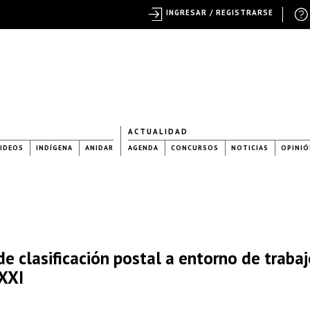
INGRESAR / REGISTRARSE
ACTUALIDAD
IDEOS
INDÍGENA
ANIDAR
AGENDA
CONCURSOS
NOTICIAS
OPINIÓ
e clasificación postal a entorno de traba
 XXI