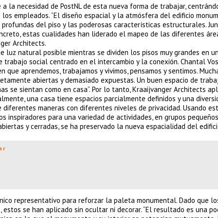
de a la necesidad de PostNL de esta nueva forma de trabajar, centránd
de los empleados. “El diseño espacial y la atmósfera del edificio monu
 profundas del piso y las poderosas características estructurales. Ju
oncreto, estas cualidades han liderado el mapeo de las diferentes áre
nger Architects.
de luz natural posible mientras se dividen los pisos muy grandes en u
 trabajo social centrado en el intercambio y la conexión. Chantal Vos
en que aprendemos, trabajamos y vivimos, pensamos y sentimos. Much
letamente abiertas y demasiado expuestas. Un buen espacio de trabaj
as se sientan como en casa”. Por lo tanto, Kraaijvanger Architects apl
almente, una casa tiene espacios parcialmente definidos y una divers
 diferentes maneras con diferentes niveles de privacidad. Usando es
cios inspiradores para una variedad de actividades, en grupos pequeños
abiertas y cerradas, se ha preservado la nueva espacialidad del edifici
ar
ónico representativo para reforzar la paleta monumental. Dado que lo
, estos se han aplicado sin ocultar ni decorar. “El resultado es una p