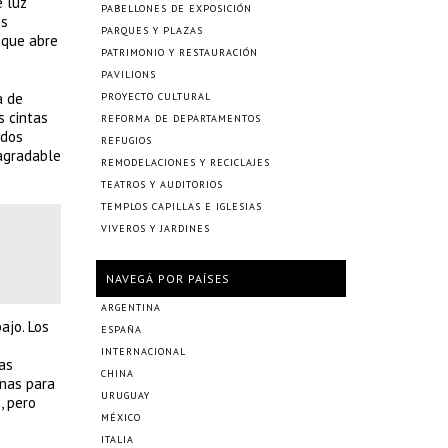
e luz
PABELLONES DE EXPOSICIÓN
es
PARQUES Y PLAZAS
 que abre
PATRIMONIO Y RESTAURACIÓN
PAVILIONS
a de
PROYECTO CULTURAL
s cintas
REFORMA DE DEPARTAMENTOS
idos
REFUGIOS
 agradable
REMODELACIONES Y RECICLAJES
TEATROS Y AUDITORIOS
TEMPLOS CAPILLAS E IGLESIAS
VIVEROS Y JARDINES
NAVEGÁ POR PAÍSES
ARGENTINA
ajo. Los
ESPAÑA
INTERNACIONAL
cas
CHINA
inas para
URUGUAY
, pero
MÉXICO
ITALIA