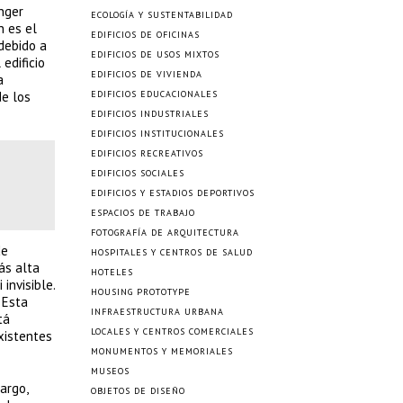
nger
ECOLOGÍA Y SUSTENTABILIDAD
n es el
EDIFICIOS DE OFICINAS
 debido a
EDIFICIOS DE USOS MIXTOS
edificio
EDIFICIOS DE VIVIENDA
a
de los
EDIFICIOS EDUCACIONALES
EDIFICIOS INDUSTRIALES
EDIFICIOS INSTITUCIONALES
EDIFICIOS RECREATIVOS
EDIFICIOS SOCIALES
EDIFICIOS Y ESTADIOS DEPORTIVOS
ESPACIOS DE TRABAJO
FOTOGRAFÍA DE ARQUITECTURA
de
HOSPITALES Y CENTROS DE SALUD
ás alta
HOTELES
invisible.
HOUSING PROTOTYPE
 Esta
INFRAESTRUCTURA URBANA
tá
LOCALES Y CENTROS COMERCIALES
xistentes
MONUMENTOS Y MEMORIALES
MUSEOS
argo,
OBJETOS DE DISEÑO