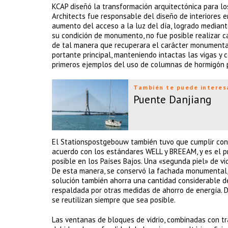
KCAP diseñó la transformación arquitectónica para lo
Architects fue responsable del diseño de interiores 
aumento del acceso a la luz del día, logrado mediante
su condición de monumento, no fue posible realizar ca
de tal manera que recuperara el carácter monumental.
portante principal, manteniendo intactas las vigas 
primeros ejemplos del uso de columnas de hormigón 
También te puede interes
Puente Danjiang
El Stationspostgebouw también tuvo que cumplir con l
acuerdo con los estándares WELL y BREEAM, y es el pr
posible en los Países Bajos. Una «segunda piel» de vidr
De esta manera, se conservó la fachada monumental, m
solución también ahorra una cantidad considerable de e
respaldada por otras medidas de ahorro de energía. De
se reutilizan siempre que sea posible.
Las ventanas de bloques de vidrio, combinadas con tr