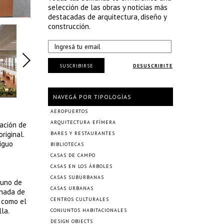
selección de las obras y noticias más
destacadas de arquitectura, diseño y
construcción.
SUSCRIBIRSE
DESUSCRIBITE
NAVEGÁ POR TIPOLOGÍAS
AEROPUERTOS
ARQUITECTURA EFÍMERA
tación de
riginal.
BARES Y RESTAURANTES
iguo
BIBLIOTECAS
CASAS DE CAMPO
CASAS EN LOS ÁRBOLES
CASAS SUBURBANAS
 uno de
CASAS URBANAS
chada de
CENTROS CULTURALES
o como el
la.
CONJUNTOS HABITACIONALES
DESIGN OBJECTS