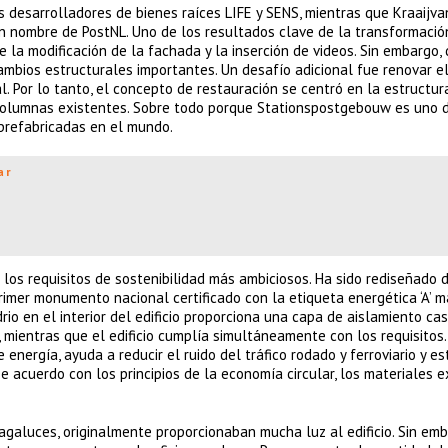
s desarrolladores de bienes raíces LIFE y SENS, mientras que Kraaijva
en nombre de PostNL. Uno de los resultados clave de la transformació
 la modificación de la fachada y la inserción de videos. Sin embargo,
mbios estructurales importantes. Un desafío adicional fue renovar el 
 Por lo tanto, el concepto de restauración se centró en la estructur
y columnas existentes. Sobre todo porque Stationspostgebouw es uno 
prefabricadas en el mundo.
ar
os requisitos de sostenibilidad más ambiciosos. Ha sido rediseñado 
imer monumento nacional certificado con la etiqueta energética ‘A’ m
io en el interior del edificio proporciona una capa de aislamiento casi 
ientras que el edificio cumplía simultáneamente con los requisitos.
nergía, ayuda a reducir el ruido del tráfico rodado y ferroviario y es
 acuerdo con los principios de la economía circular, los materiales e
agaluces, originalmente proporcionaban mucha luz al edificio. Sin emb