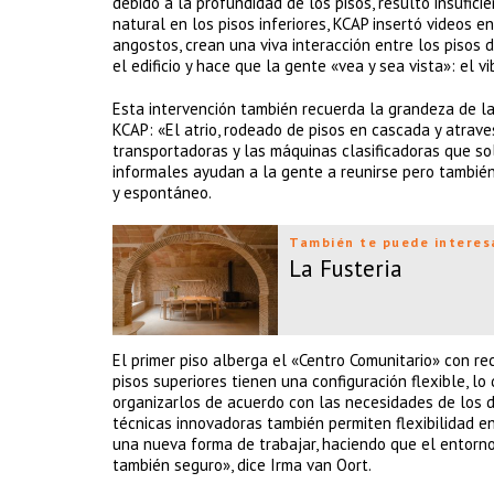
debido a la profundidad de los pisos, resultó insufic
natural en los pisos inferiores, KCAP insertó videos e
angostos, crean una viva interacción entre los pisos 
el edificio y hace que la gente «vea y sea vista»: el v
Esta intervención también recuerda la grandeza de la
KCAP: «El atrio, rodeado de pisos en cascada y atrav
transportadoras y las máquinas clasificadoras que so
informales ayudan a la gente a reunirse pero tambié
y espontáneo.
También te puede interes
La Fusteria
El primer piso alberga el «Centro Comunitario» con re
pisos superiores tienen una configuración flexible, l
organizarlos de acuerdo con las necesidades de los di
técnicas innovadoras también permiten flexibilidad en 
una nueva forma de trabajar, haciendo que el entorno
también seguro», dice Irma van Oort.