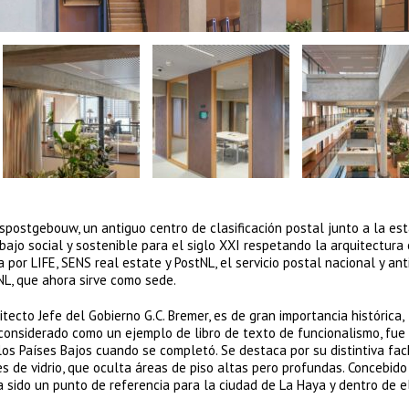
spostgebouw, un antiguo centro de clasificación postal junto a la es
ajo social y sostenible para el siglo XXI respetando la arquitectura o
or LIFE, SENS real estate y PostNL, el servicio postal nacional y ant
NL, que ahora sirve como sede.
ecto Jefe del Gobierno G.C. Bremer, es de gran importancia histórica,
2, considerado como un ejemplo de libro de texto de funcionalismo, fue
los Países Bajos cuando se completó. Se destaca por su distintiva fa
s de vidrio, que oculta áreas de piso altas pero profundas. Concebid
a sido un punto de referencia para la ciudad de La Haya y dentro de el