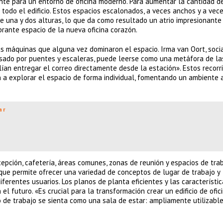
iente para un entorno de oficina moderno. Para aumentar la cantidad d
n todo el edificio. Estos espacios escalonados, a veces anchos y a vec
de una y dos alturas, lo que da como resultado un atrio impresionante
ibrante espacio de la nueva oficina corazón.
s máquinas que alguna vez dominaron el espacio. Irma van Oort, soci
esado por puentes y escaleras, puede leerse como una metáfora de la
lían entregar el correo directamente desde la estación». Estos recorr
n a explorar el espacio de forma individual, fomentando un ambiente
ar
cepción, cafetería, áreas comunes, zonas de reunión y espacios de trab
o que permite ofrecer una variedad de conceptos de lugar de trabajo y
ferentes usuarios. Los planos de planta eficientes y las característi
el futuro. «Es crucial para la transformación crear un edificio de ofic
 de trabajo se sienta como una sala de estar: ampliamente utilizable