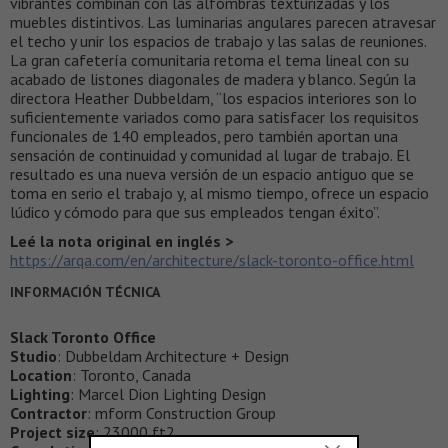
vibrantes combinan con las alfombras texturizadas y los
muebles distintivos. Las luminarias angulares parecen atravesar
el techo y unir los espacios de trabajo y las salas de reuniones.
La gran cafetería comunitaria retoma el tema lineal con su
acabado de listones diagonales de madera y blanco. Según la
directora Heather Dubbeldam, “los espacios interiores son lo
suficientemente variados como para satisfacer los requisitos
funcionales de 140 empleados, pero también aportan una
sensación de continuidad y comunidad al lugar de trabajo. El
resultado es una nueva versión de un espacio antiguo que se
toma en serio el trabajo y, al mismo tiempo, ofrece un espacio
lúdico y cómodo para que sus empleados tengan éxito”.
Leé la nota original en inglés >
https://arqa.com/en/architecture/slack-toronto-office.html
INFORMACIÓN TÉCNICA
Slack Toronto Office
Studio
: Dubbeldam Architecture + Design
Location
: Toronto, Canada
Lighting
: Marcel Dion Lighting Design
Contractor
: mform Construction Group
Project size
: 23000 ft2