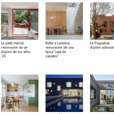
Le petit merlot,
Boîte à Lumière,
Le Paquebot,
renovación de un
renovación de una
dúplex adosad
dúplex de los años
típica “caja de
’20
zapatos”