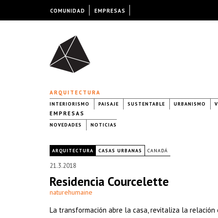
COMUNIDAD
EMPRESAS
ARQUITECTURA
INTERIORISMO
PAISAJE
SUSTENTABLE
URBANISMO
V
EMPRESAS
NOVEDADES
NOTICIAS
|
ARQUITECTURA
CASAS URBANAS
CANADÁ
21.3.2018
Residencia Courcelette
naturehumaine
La transformación abre la casa, revitaliza la relación