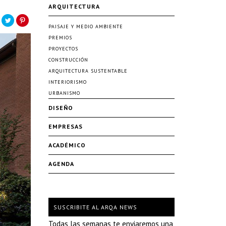
ARQUITECTURA
PAISAJE Y MEDIO AMBIENTE
PREMIOS
PROYECTOS
CONSTRUCCIÓN
ARQUITECTURA SUSTENTABLE
INTERIORISMO
URBANISMO
DISEÑO
EMPRESAS
ACADÉMICO
AGENDA
SUSCRIBITE AL ARQA NEWS
Todas las semanas te enviaremos una