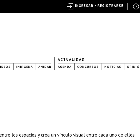
INGRESAR / REGISTRARSE
ACTUALIDAD
IDEOS
INDÍGENA
ANIDAR
AGENDA
CONCURSOS
NOTICIAS
OPINIÓ
 entre los espacios y crea un vínculo visual entre cada uno de ellos.