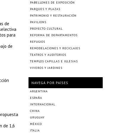
PABELLONES DE EXPOSICIÓN
PARQUES Y PLAZAS
PATRIMONIO Y RESTAURACIÓN
PAVILIONS
as de
selectiva
PROYECTO CULTURAL
tos para
REFORMA DE DEPARTAMENTOS
REFUGIOS
bajo de
REMODELACIONES Y RECICLAJES
TEATROS Y AUDITORIOS
TEMPLOS CAPILLAS E IGLESIAS
VIVEROS Y JARDINES
cción
NAVEGÁ POR PAÍSES
ARGENTINA
ESPAÑA
INTERNACIONAL
CHINA
 propuesta
URUGUAY
MÉXICO
n de 1,6
ITALIA