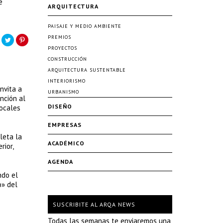
e
ARQUITECTURA
PAISAJE Y MEDIO AMBIENTE
PREMIOS
PROYECTOS
CONSTRUCCIÓN
ARQUITECTURA SUSTENTABLE
INTERIORISMO
nvita a
URBANISMO
ención al
DISEÑO
locales
EMPRESAS
leta la
ACADÉMICO
rior,
AGENDA
ndo el
o» del
SUSCRIBITE AL ARQA NEWS
Todas las semanas te enviaremos una