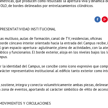
umétricas, que producen como resultado la apertura viva y dinámica d
LO, de bordes delineados por entrelazamientos cilíndricos.
REPRESENTATIVIDAD INSTITUCIONAL
las multiuso, aulas de formación, canal de TV, residencias, oficinas
 borde cóncavo interior orientado hacia la entrada del Campus recibe, i
el gran espacio-apertura- aglutinante, pleno de actividades, con la at
blico y funcionarios. El borde exterior, aloja en los niveles bajos los 
mpus.
lor la identidad del Campus, se concibe como icono expresivo que comp
ácter representativo institucional al edificio tanto exterior como inte
, sostiene, integra y conecta volumétricamente ambas piezas, delinea
 zona de eventos, aportando al carácter simbólico de «Hito de acces
. MOVIMIENTOS Y CIRCULACIONES