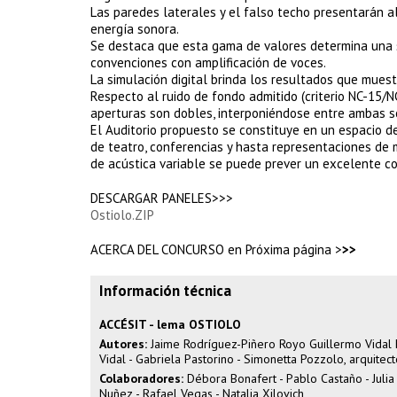
Las paredes laterales y el falso techo presentarán al
energía sonora.
Se destaca que esta gama de valores determina una 
convenciones con amplificación de voces.
La simulación digital brinda los resultados que muest
Respecto al ruido de fondo admitido (criterio NC-15/NC
aperturas son dobles, interponiéndose entre ambas s
El Auditorio propuesto se constituye en un espacio d
de teatro, conferencias y hasta representaciones de mú
de acústica variable se puede prever un excelente c
DESCARGAR PANELES>>>
Ostiolo.ZIP
ACERCA DEL CONCURSO en Próxima página >
>>
Información técnica
ACCÉSIT - lema OSTIOLO
Autores:
Jaime Rodríguez-Piñero Royo Guillermo Vidal 
Vidal - Gabriela Pastorino - Simonetta Pozzolo, arquitec
Colaboradores:
Débora Bonafert - Pablo Castaño - Julia C
Nuñez - Rafael Vegas - Natalia Xilovich