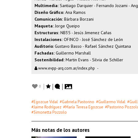
Multimedia:
Santiago Darquier - Fernando Jozami - Ange
Diseño Gráfico:
Ana Ramos
Comunicación:
Bárbara Borzani
Maqueta:
Jorge Queipo
Estructuras:
NB35 - Jesús Jimenez Cañas
Instalaciones:
OFINCO - José Sánchez de León
Auditorio
: Gustavo Basso - Rafael Sánchez Quintana
Fachadas:
Guillermo Marshall
Sostenibilidad:
Martin Evans - Silvia de Schiller
www.evpp-arq.com.ar/index.php
-
0
#Egozcue Vidal
#Gabriela Pastorino
#Guillermo Vidal
#Guil
#Jaime Rodríguez
#María Teresa Egozcue
#Pastorino Pozzol
#Simonetta Pozzolo
Más notas de los autores