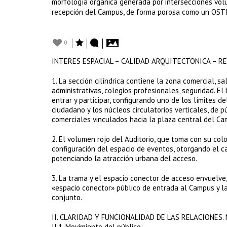
morfología orgánica generada por intersecciones vol
recepción del Campus, de forma porosa como un OSTIO
0
INTERES ESPACIAL – CALIDAD ARQUITECTONICA – 
1. La sección cilíndrica contiene la zona comercial, sa
administrativas, colegios profesionales, seguridad. El
entrar y participar, configurando uno de los límites d
ciudadano y los núcleos circulatorios verticales, de pú
comerciales vinculados hacia la plaza central del Ca
2. El volumen rojo del Auditorio, que toma con su co
configuración del espacio de eventos, otorgando el car
potenciando la atracción urbana del acceso.
3. La trama y el espacio conector de acceso envuelve
«espacio conector» público de entrada al Campus y la
conjunto.
II. CLARIDAD Y FUNCIONALIDAD DE LAS RELACIONES
II.1. Movimiento del público: