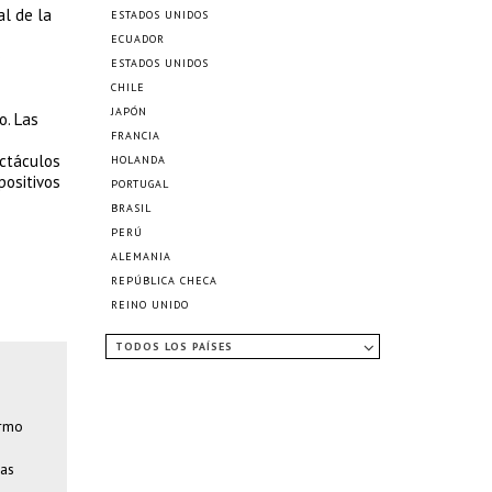
al de la
ESTADOS UNIDOS
ECUADOR
o
ESTADOS UNIDOS
CHILE
JAPÓN
o. Las
FRANCIA
ectáculos
HOLANDA
positivos
PORTUGAL
BRASIL
PERÚ
ALEMANIA
REPÚBLICA CHECA
REINO UNIDO
TODOS LOS PAÍSES
ermo
ías