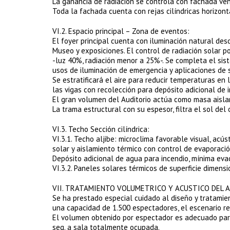
La ganancia de radiación se controla con fachada vent
Toda la fachada cuenta con rejas cilíndricas horizont
VI.2. Espacio principal – Zona de eventos:
El foyer principal cuenta con iluminación natural desd
Museo y exposiciones. El control de radiación solar p
-luz 40%, radiación menor a 25%-. Se completa el sis
usos de iluminación de emergencia y aplicaciones de 
Se estratificará el aire para reducir temperaturas en
las vigas con recolección para depósito adicional de i
El gran volumen del Auditorio actúa como masa aislan
La trama estructural con su espesor, filtra el sol del 
VI.3. Techo Sección cilíndrica:
VI.3.1. Techo aljibe: microclima favorable visual, acú
solar y aislamiento térmico con control de evaporació
Depósito adicional de agua para incendio, mínima eva
VI.3.2. Paneles solares térmicos de superficie dimens
VII. TRATAMIENTO VOLUMETRICO Y ACUSTICO DEL 
Se ha prestado especial cuidado al diseño y tratamie
una capacidad de 1.500 espectadores, el escenario re
El volumen obtenido por espectador es adecuado para
seg. a sala totalmente ocupada.