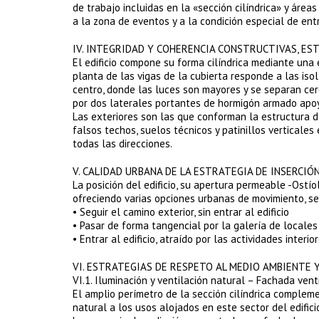
de trabajo incluidas en la «sección cilíndrica» y áreas
a la zona de eventos y a la condición especial de en
IV. INTEGRIDAD Y COHERENCIA CONSTRUCTIVAS, E
El edificio compone su forma cilíndrica mediante una 
planta de las vigas de la cubierta responde a las iso
centro, donde las luces son mayores y se separan cer
por dos laterales portantes de hormigón armado apo
Las exteriores son las que conforman la estructura de
falsos techos, suelos técnicos y patinillos verticale
todas las direcciones.
V. CALIDAD URBANA DE LA ESTRATEGIA DE INSERCIÓ
La posición del edificio, su apertura permeable -Ostí
ofreciendo varias opciones urbanas de movimiento, seg
• Seguir el camino exterior, sin entrar al edificio
• Pasar de forma tangencial por la galería de locales 
• Entrar al edificio, atraído por las actividades interi
VI. ESTRATEGIAS DE RESPETO AL MEDIO AMBIENTE 
VI.1. Iluminación y ventilación natural – Fachada venti
El amplio perímetro de la sección cilíndrica compleme
natural a los usos alojados en este sector del edifici