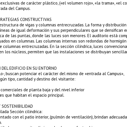
 exclusivas de carácter plástico, («el volumen rojo», «la trama», «el co
trada del Campus.
STRATEGIAS CONSTRUCTIVAS
estructura de vigas y columnas entrecruzadas. La forma y distribución
líneas de igual deformación y sus perpendiculares que se densifican e
ca de las puntas, donde las luces son menores. El auditorio está co
yados en columnas. Las columnas internas son redondas de hormigón
 columnas entrecruzadas. En la sección cilíndrica, luces convenciona
s en los núcleos, permiten que las instalaciones se distribuyan sencil
N DEL EDIFICIO EN SU ENTORNO
olo-, buscan potenciar el carácter del mismo de «entrada al Campus»,
ún tipo, cantidad y destino del visitante:
comerciales de planta baja y del nivel inferior
ores que habitan el espacio principal.
Y SOSTENIBILIDAD
lada Sección cilíndrica:
ntado con el patio interior, (pulmón de ventilación), brindan adecuada
o.