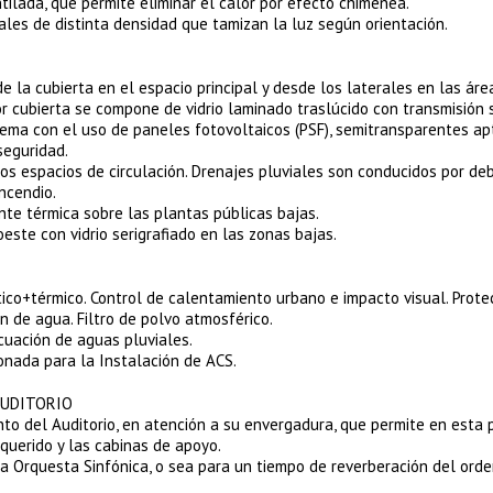
ilada, que permite eliminar el calor por efecto chimenea.
ales de distinta densidad que tamizan la luz según orientación.
e la cubierta en el espacio principal y desde los laterales en las áre
or cubierta se compone de vidrio laminado traslúcido con transmisión 
tema con el uso de paneles fotovoltaicos (PSF), semitransparentes ap
seguridad.
 los espacios de circulación. Drenajes pluviales son conducidos por de
ncendio.
te térmica sobre las plantas públicas bajas.
oeste con vidrio serigrafiado en las zonas bajas.
stico+térmico. Control de calentamiento urbano e impacto visual. Prote
n de agua. Filtro de polvo atmosférico.
cuación de aguas pluviales.
ionada para la Instalación de ACS.
AUDITORIO
nto del Auditorio, en atención a su envergadura, que permite en esta
querido y las cabinas de apoyo.
 Orquesta Sinfónica, o sea para un tiempo de reverberación del orde