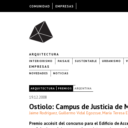
COMUNIDAD
EMPRESAS
ARQUITECTURA
INTERIORISMO
PAISAJE
SUSTENTABLE
URBANISMO
V
EMPRESAS
NOVEDADES
NOTICIAS
|
|
ARQUITECTURA
PREMIOS
ARGENTINA
19.12.2008
Ostiolo: Campus de Justicia de 
Jaime Rodríguez
Guillermo Vidal Egozcue
María Teresa 
,
,
Premio accésit del concurso para el Edificio de Acc