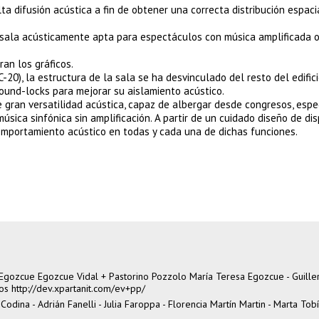
ta difusión acústica a fin de obtener una correcta distribución espaci
sala acústicamente apta para espectáculos con música amplificada 
ran los gráficos.
-20), la estructura de la sala se ha desvinculado del resto del edifici
ound-locks para mejorar su aislamiento acústico.
e gran versatilidad acústica, capaz de albergar desde congresos, esp
sica sinfónica sin amplificación. A partir de un cuidado diseño de dis
omportamiento acústico en todas y cada una de dichas funciones.
Egozcue Egozcue Vidal + Pastorino Pozzolo María Teresa Egozcue - Guill
tos
http://dev.xpartanit.com/ev+pp/
odina - Adrián Fanelli - Julia Faroppa - Florencia Martín Martin - Marta Tob