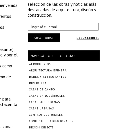
selección de las obras y noticias más
bienvenida
destacadas de arquitectura, diseño y
construcción.
ventos:
sos
SUSCRIBIRSE
DESUSCRIBITE
asante),
d y por el
NAVEGÁ POR TIPOLOGÍAS
AEROPUERTOS
os como
ARQUITECTURA EFÍMERA
omo de
BARES Y RESTAURANTES
BIBLIOTECAS
CASAS DE CAMPO
CASAS EN LOS ÁRBOLES
r para
CASAS SUBURBANAS
isfacen la
CASAS URBANAS
CENTROS CULTURALES
CONJUNTOS HABITACIONALES
as zonas
DESIGN OBJECTS