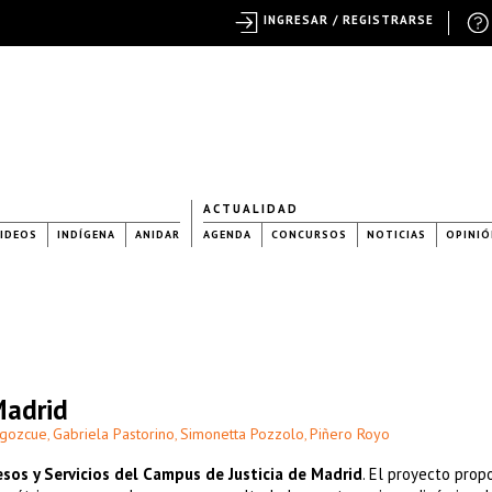
INGRESAR / REGISTRARSE
ACTUALIDAD
IDEOS
INDÍGENA
ANIDAR
AGENDA
CONCURSOS
NOTICIAS
OPINIÓ
Madrid
Egozcue
Gabriela Pastorino
Simonetta Pozzolo
Piñero Royo
,
,
,
esos y Servicios del Campus de Justicia de Madrid
. El proyecto pro