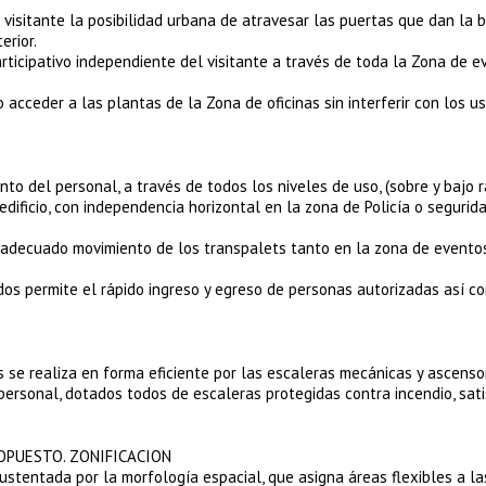
al visitante la posibilidad urbana de atravesar las puertas que dan la 
erior.
rticipativo independiente del visitante a través de toda la Zona de e
 acceder a las plantas de la Zona de oficinas sin interferir con los u
to del personal, a través de todos los niveles de uso, (sobre y bajo r
edificio, con independencia horizontal en la zona de Policía o segurida
l adecuado movimiento de los transpalets tanto en la zona de event
dos permite el rápido ingreso y egreso de personas autorizadas así c
 se realiza en forma eficiente por las escaleras mecánicas y ascenso
 personal, dotados todos de escaleras protegidas contra incendio, sat
ROPUESTO. ZONIFICACION
ustentada por la morfología espacial, que asigna áreas flexibles a l