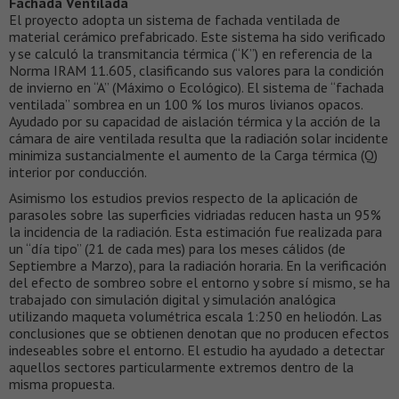
Fachada Ventilada
El proyecto adopta un sistema de fachada ventilada de
material cerámico prefabricado. Este sistema ha sido verificado
y se calculó la transmitancia térmica (“K”) en referencia de la
Norma IRAM 11.605, clasificando sus valores para la condición
de invierno en “A” (Máximo o Ecológico). El sistema de “fachada
ventilada” sombrea en un 100 % los muros livianos opacos.
Ayudado por su capacidad de aislación térmica y la acción de la
cámara de aire ventilada resulta que la radiación solar incidente
minimiza sustancialmente el aumento de la Carga térmica (Q)
interior por conducción.
Asimismo los estudios previos respecto de la aplicación de
parasoles sobre las superficies vidriadas reducen hasta un 95%
la incidencia de la radiación. Esta estimación fue realizada para
un “día tipo” (21 de cada mes) para los meses cálidos (de
Septiembre a Marzo), para la radiación horaria. En la verificación
del efecto de sombreo sobre el entorno y sobre sí mismo, se ha
trabajado con simulación digital y simulación analógica
utilizando maqueta volumétrica escala 1:250 en heliodón. Las
conclusiones que se obtienen denotan que no producen efectos
indeseables sobre el entorno. El estudio ha ayudado a detectar
aquellos sectores particularmente extremos dentro de la
misma propuesta.