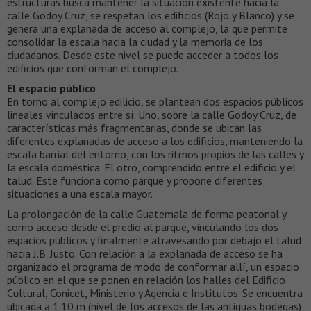
estructuras busca mantener la situación existente hacia la
calle Godoy Cruz, se respetan los edificios (Rojo y Blanco) y se
genera una explanada de acceso al complejo, la que permite
consolidar la escala hacia la ciudad y la memoria de los
ciudadanos. Desde este nivel se puede acceder a todos los
edificios que conforman el complejo.
El espacio público
En torno al complejo edilicio, se plantean dos espacios públicos
lineales vinculados entre sí. Uno, sobre la calle Godoy Cruz, de
características más fragmentarias, donde se ubican las
diferentes explanadas de acceso a los edificios, manteniendo la
escala barrial del entorno, con los ritmos propios de las calles y
la escala doméstica. El otro, comprendido entre el edificio y el
talud. Este funciona como parque y propone diferentes
situaciones a una escala mayor.
La prolongación de la calle Guatemala de forma peatonal y
como acceso desde el predio al parque, vinculando los dos
espacios públicos y finalmente atravesando por debajo el talud
hacia J.B. Justo. Con relación a la explanada de acceso se ha
organizado el programa de modo de conformar allí, un espacio
público en el que se ponen en relación los halles del Edificio
Cultural, Conicet, Ministerio y Agencia e Institutos. Se encuentra
ubicada a 1.10 m (nivel de los accesos de las antiguas bodegas),