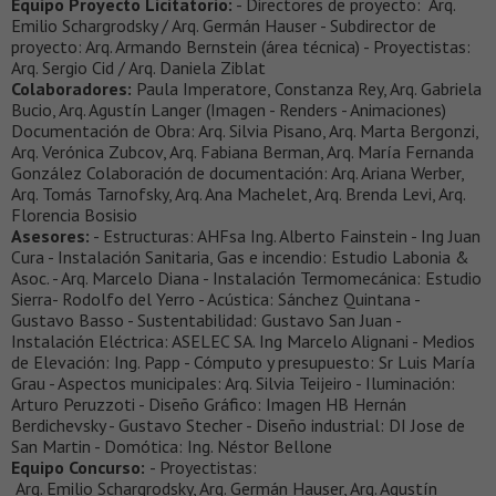
Equipo Proyecto Licitatorio:
- Directores de proyecto: Arq.
Emilio Schargrodsky / Arq. Germán Hauser - Subdirector de
proyecto: Arq. Armando Bernstein (área técnica) - Proyectistas:
Arq. Sergio Cid / Arq. Daniela Ziblat
Colaboradores:
Paula Imperatore, Constanza Rey, Arq. Gabriela
Bucio, Arq. Agustín Langer (Imagen - Renders - Animaciones)
Documentación de Obra: Arq. Silvia Pisano, Arq. Marta Bergonzi,
Arq. Verónica Zubcov, Arq. Fabiana Berman, Arq. María Fernanda
González Colaboración de documentación: Arq. Ariana Werber,
Arq. Tomás Tarnofsky, Arq. Ana Machelet, Arq. Brenda Levi, Arq.
Florencia Bosisio
Asesores:
- Estructuras: AHFsa Ing. Alberto Fainstein - Ing Juan
Cura - Instalación Sanitaria, Gas e incendio: Estudio Labonia &
Asoc. - Arq. Marcelo Diana - Instalación Termomecánica: Estudio
Sierra- Rodolfo del Yerro - Acústica: Sánchez Quintana -
Gustavo Basso - Sustentabilidad: Gustavo San Juan -
Instalación Eléctrica: ASELEC SA. Ing Marcelo Alignani - Medios
de Elevación: Ing. Papp - Cómputo y presupuesto: Sr Luis María
Grau - Aspectos municipales: Arq. Silvia Teijeiro - Iluminación:
Arturo Peruzzoti - Diseño Gráfico: Imagen HB Hernán
Berdichevsky - Gustavo Stecher - Diseño industrial: DI Jose de
San Martin - Domótica: Ing. Néstor Bellone
Equipo Concurso:
- Proyectistas:
Arq. Emilio Schargrodsky, Arq. Germán Hauser, Arq. Agustín