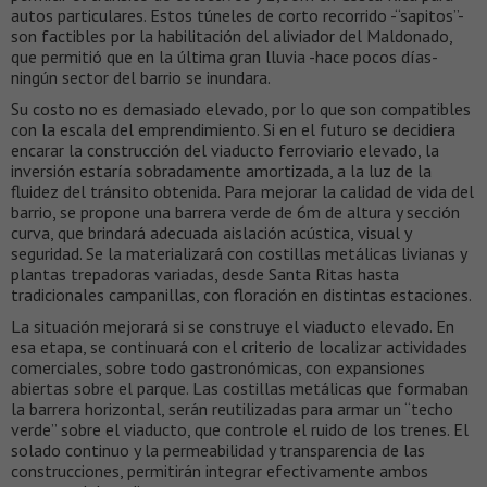
autos particulares. Estos túneles de corto recorrido -“sapitos”-
son factibles por la habilitación del aliviador del Maldonado,
que permitió que en la última gran lluvia -hace pocos días-
ningún sector del barrio se inundara.
Su costo no es demasiado elevado, por lo que son compatibles
con la escala del emprendimiento. Si en el futuro se decidiera
encarar la construcción del viaducto ferroviario elevado, la
inversión estaría sobradamente amortizada, a la luz de la
fluidez del tránsito obtenida. Para mejorar la calidad de vida del
barrio, se propone una barrera verde de 6m de altura y sección
curva, que brindará adecuada aislación acústica, visual y
seguridad. Se la materializará con costillas metálicas livianas y
plantas trepadoras variadas, desde Santa Ritas hasta
tradicionales campanillas, con floración en distintas estaciones.
La situación mejorará si se construye el viaducto elevado. En
esa etapa, se continuará con el criterio de localizar actividades
comerciales, sobre todo gastronómicas, con expansiones
abiertas sobre el parque. Las costillas metálicas que formaban
la barrera horizontal, serán reutilizadas para armar un “techo
verde” sobre el viaducto, que controle el ruido de los trenes. El
solado continuo y la permeabilidad y transparencia de las
construcciones, permitirán integrar efectivamente ambos