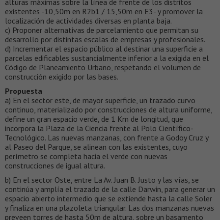
alturas máximas sobre la línea de frente de los distritos
existentes -10,50m en R2b1 / 15,50m en E3- y promover la
localización de actividades diversas en planta baja.
c) Proponer alternativas de parcelamiento que permitan su
desarrollo por distintas escalas de empresas y profesionales.
d) Incrementar el espacio público al destinar una superficie a
parcelas edificables sustancialmente inferior a la exigida en el
Código de Planeamiento Urbano, respetando el volumen de
construcción exigido por las bases.
Propuesta
a) En el sector este, de mayor superficie, un trazado curvo
continuo, materializado por construcciones de altura uniforme,
define un gran espacio verde, de 1 Km de longitud, que
incorpora la Plaza de la Ciencia frente al Polo Científico-
Tecnológico. Las nuevas manzanas, con frente a Godoy Cruz y
al Paseo del Parque, se alinean con las existentes, cuyo
perímetro se completa hacia el verde con nuevas
construcciones de igual altura.
b) En el sector Oste, entre La Av. Juan B. Justo y las vías, se
continúa y amplía el trazado de la calle Darwin, para generar un
espacio abierto intermedio que se extiende hasta la calle Soler
y finaliza en una plazoleta triangular. Las dos manzanas nuevas
preveen torres de hasta 50m de altura, sobre un basamento