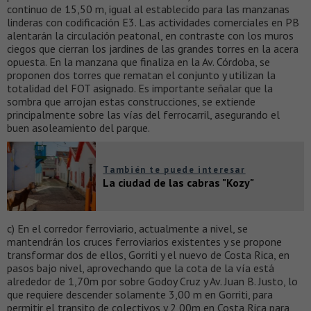
continuo de 15,50 m, igual al establecido para las manzanas
linderas con codificación E3. Las actividades comerciales en PB
alentarán la circulación peatonal, en contraste con los muros
ciegos que cierran los jardines de las grandes torres en la acera
opuesta. En la manzana que finaliza en la Av. Córdoba, se
proponen dos torres que rematan el conjunto y utilizan la
totalidad del FOT asignado. Es importante señalar que la
sombra que arrojan estas construcciones, se extiende
principalmente sobre las vías del ferrocarril, asegurando el
buen asoleamiento del parque.
También te puede interesar
La ciudad de las cabras "Kozy"
c) En el corredor ferroviario, actualmente a nivel, se
mantendrán los cruces ferroviarios existentes y se propone
transformar dos de ellos, Gorriti y el nuevo de Costa Rica, en
pasos bajo nivel, aprovechando que la cota de la vía está
alrededor de 1,70m por sobre Godoy Cruz y Av. Juan B. Justo, lo
que requiere descender solamente 3,00 m en Gorriti, para
permitir el transito de colectivos y 2,00m en Costa Rica para