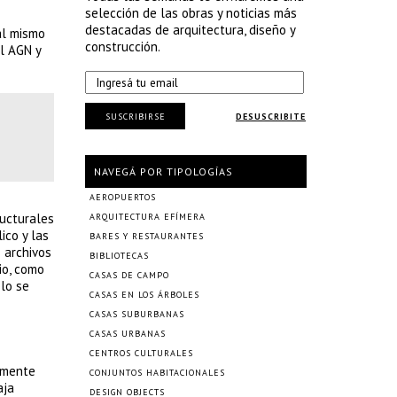
selección de las obras y noticias más
destacadas de arquitectura, diseño y
al mismo
construcción.
el AGN y
SUSCRIBIRSE
DESUSCRIBITE
NAVEGÁ POR TIPOLOGÍAS
AEROPUERTOS
ructurales
ARQUITECTURA EFÍMERA
ico y las
BARES Y RESTAURANTES
 archivos
BIBLIOTECAS
io, como
CASAS DE CAMPO
ólo se
CASAS EN LOS ÁRBOLES
CASAS SUBURBANAS
CASAS URBANAS
CENTROS CULTURALES
vamente
CONJUNTOS HABITACIONALES
aja
DESIGN OBJECTS