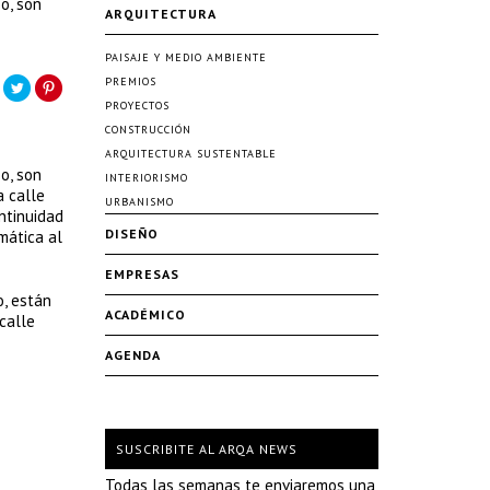
o, son
ARQUITECTURA
PAISAJE Y MEDIO AMBIENTE
PREMIOS
PROYECTOS
CONSTRUCCIÓN
ARQUITECTURA SUSTENTABLE
o, son
INTERIORISMO
a calle
URBANISMO
ntinuidad
DISEÑO
mática al
EMPRESAS
o, están
ACADÉMICO
calle
AGENDA
SUSCRIBITE AL ARQA NEWS
Todas las semanas te enviaremos una