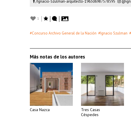
/Ignacio-Szulman-arquitecto-196506987578595
@igna
1
#Concurso Archivo General de la Nación
#Ignacio Szulman
Más notas de los autores
Casa Nazca
Tres Casas
Céspedes