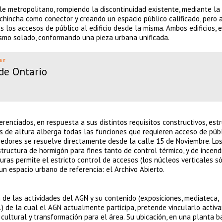
e metropolitano, rompiendo la discontinuidad existente, mediante la
Pichincha como conector y creando un espacio público calificado, pero 
os los accesos de público al edificio desde la misma. Ambos edificios, 
mismo solado, conformando una pieza urbana unificada.
ar
 de Ontario
erenciados, en respuesta a sus distintos requisitos constructivos, est
es de altura alberga todas las funciones que requieren acceso de públ
eedores se resuelve directamente desde la calle 15 de Noviembre. Los
structura de hormigón para fines tanto de control térmico, y de incend
ras permite el estricto control de accesos (los núcleos verticales s
 un espacio urbano de referencia: el Archivo Abierto.
n de las actividades del AGN y su contenido (exposiciones, mediateca,
.) de la cual el AGN actualmente participa, pretende vincularlo acti
 cultural y transformación para el área. Su ubicación, en una planta b