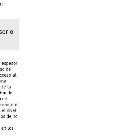
s:
sorio
e espesor
aso de
cceso al
 una
nte la
40cm de
n de
urante el
el nivel
dos de no
 en los