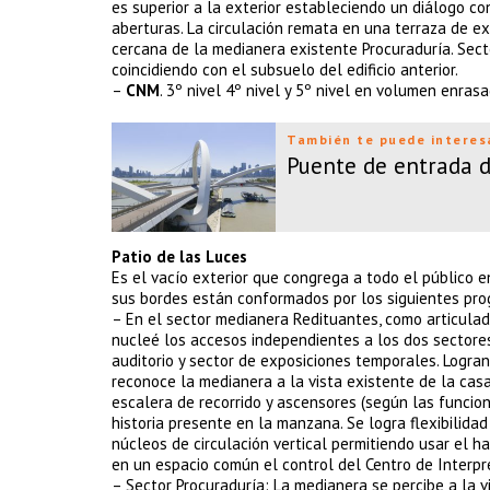
es superior a la exterior estableciendo un diálogo c
aberturas. La circulación remata en una terraza de 
cercana de la medianera existente Procuraduría. Sect
coincidiendo con el subsuelo del edificio anterior.
–
CNM
. 3º nivel 4º nivel y 5º nivel en volumen enras
También te puede interes
Puente de entrada d
Patio de las Luces
Es el vacío exterior que congrega a todo el público en
sus bordes están conformados por los siguientes pr
– En el sector medianera Redituantes, como articula
nucleé los accesos independientes a los dos sectore
auditorio y sector de exposiciones temporales. Logra
reconoce la medianera a la vista existente de la cas
escalera de recorrido y ascensores (según las funcion
historia presente en la manzana. Se logra flexibilidad
núcleos de circulación vertical permitiendo usar el h
en un espacio común el control del Centro de Interpret
– Sector Procuraduría: La medianera se percibe a la v