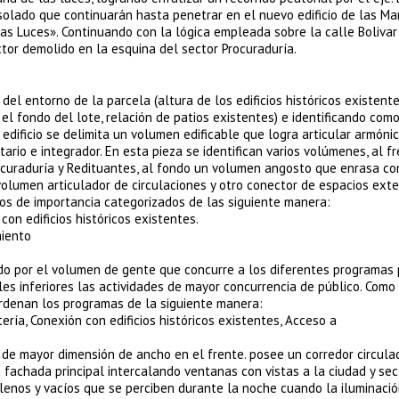
 solado que continuarán hasta penetrar en el nuevo edificio de las M
as Luces». Continuando con la lógica empleada sobre la calle Bolivar
tor demolido en la esquina del sector Procuraduría.
l entorno de la parcela (altura de los edificios históricos existente
 el fondo del lote, relación de patios existentes) e identificando como
 edificio se delimita un volumen edificable que logra articular armón
ario e integrador. En esta pieza se identifican varios volúmenes, al f
ocuraduría y Redituantes, al fondo un volumen angosto que enrasa co
olumen articulador de circulaciones y otro conector de espacios exter
os de importancia categorizados de las siguiente manera:
 con edificios históricos existentes.
miento
nado por el volumen de gente que concurre a los diferentes programas
eles inferiores las actividades de mayor concurrencia de público. Como
ordenan los programas de la siguiente manera:
tería, Conexión con edificios históricos existentes, Acceso a
n de mayor dimensión de ancho en el frente. posee un corredor circula
 fachada principal intercalando ventanas con vistas a la ciudad y sec
lenos y vacíos que se perciben durante la noche cuando la iluminación