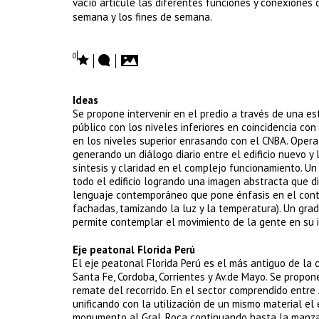
vacío articule las diferentes funciones y conexione
semana y los fines de semana.
0
Ideas
Se propone intervenir en el predio a través de una e
público con los niveles inferiores en coincidencia con
en los niveles superior enrasando con el CNBA. Opera
generando un diálogo diario entre el edificio nuevo y
síntesis y claridad en el complejo funcionamiento. U
todo el edificio logrando una imagen abstracta que di
lenguaje contemporáneo que pone énfasis en el contro
fachadas, tamizando la luz y la temperatura). Un gra
permite contemplar el movimiento de la gente en su int
Eje peatonal Florida Perú
El eje peatonal Florida Perú es el más antiguo de la 
Santa Fe, Cordoba, Corrientes y Av.de Mayo. Se propo
remate del recorrido. En el sector comprendido entre 
unificando con la utilización de un mismo material el
monumento al Gral. Roca continuando hasta la manzana