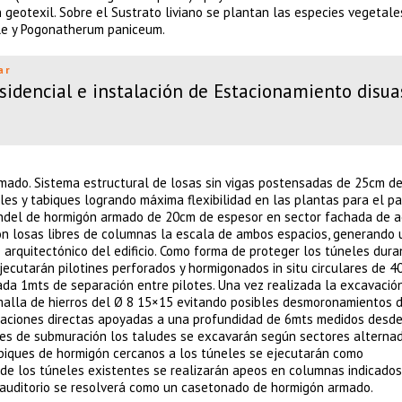
 geotexil. Sobre el Sustrato liviano se plantan las especies vegetale
ile y Pogonatherum paniceum.
ar
sidencial e instalación de Estacionamiento disua
rmado.
Sistema estructural de losas sin vigas postensadas de 25cm d
es y tabiques logrando máxima flexibilidad en las plantas para el p
erendel de hormigón armado de 20cm de espesor en sector fachada de a
 con losas libres de columnas la escala de ambos espacios, generando
 arquitectónico del edificio. Como forma de proteger los túneles dura
jecutarán pilotines perforados y hormigonados in situ circulares de 
cada 1mts de separación entre pilotes. Una vez realizada la excavació
malla de hierros del Ø 8 15×15 evitando posibles desmoronamientos d
aciones directas apoyadas a una profundidad de 6mts medidos desde 
ques de submuración los taludes se excavarán según sectores alterna
biques de hormigón cercanos a los túneles se ejecutarán como
de los túneles existentes se realizarán apeos en columnas indicados
 auditorio se resolverá como un casetonado de hormigón armado.