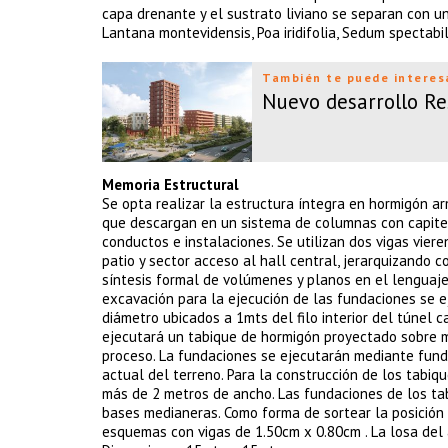
capa drenante y el sustrato liviano se separan con un
Lantana montevidensis, Poa iridifolia, Sedum spectab
También te puede interes
Nuevo desarrollo Re
Memoria Estructural
Se opta realizar la estructura íntegra en hormigón a
que descargan en un sistema de columnas con capitel
conductos e instalaciones. Se utilizan dos vigas vi
patio y sector acceso al hall central, jerarquizando
síntesis formal de volúmenes y planos en el lenguaje
excavación para la ejecución de las fundaciones se e
diámetro ubicados a 1mts del filo interior del túnel 
ejecutará un tabique de hormigón proyectado sobre 
proceso. La fundaciones se ejecutarán mediante fund
actual del terreno. Para la construcción de los tabi
más de 2 metros de ancho. Las fundaciones de los ta
bases medianeras. Como forma de sortear la posición 
esquemas con vigas de 1.50cm x 0.80cm . La losa del