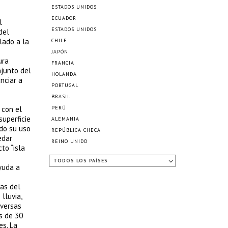
ESTADOS UNIDOS
ECUADOR
l
ESTADOS UNIDOS
del
lado a la
CHILE
JAPÓN
ura
FRANCIA
njunto del
HOLANDA
nciar a
PORTUGAL
BRASIL
 con el
PERÚ
superficie
ALEMANIA
ndo su uso
REPÚBLICA CHECA
edar
REINO UNIDO
to “isla
TODOS LOS PAÍSES
yuda a
las del
lluvia,
iversas
s de 30
es. La