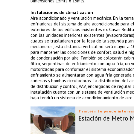
Dimensiones 15mts x 15mts..
Instalaciones de climatización
Aire acondicionado y ventilación mecánica. En la terraz
enfriadoras del sistema de aire acondicionado para e
exteriores de los edificios existentes ex Casas Redit
con las unidades interiores existentes (evaporadoras
cuales se trasladaran por la losa de la segunda plan
medianeros, esta distancia vertical no será mayor a 
para mantener las condiciones de confort, salud e h
de condensación por aire. También se colocarán cabin
filtro, serpentinas de enfriamiento con agua fría, un 
motorizadas para conformar el sistema economizador. 
enfriamiento se alimentaran con agua fría generada 
cañerías y bombas circuladoras. La distribución del ai
de distribución y control, VAV, encargadas de regular
instalación cuenta con un sistema de ventilación mecá
baja tendrá un sistema de acondicionamiento de aire
También te puede interes
Estación de Metro 