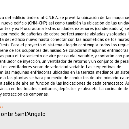
a del edificio lindero al C.N.B.A. se prevé la ubicación de las maquina
l nuevo edificio (CNM-CNP) así como también la ubicación de las unid
uantes y ex Procuraduría. Estas unidades exteriores (condensadora) se
) por medio de cañerías de cobre perfectamente aisladas y soldadas, 
ta del edificio nuevo hasta conectar con las acometidas de los muros
10 mts. Para el proyecto el sistema elegido contempla todos los reque
igiene de los ocupantes del mismo. Se colocarán máquinas enfriadora
as para el tratamiento de aire por caudal variable, y contarán con pa
ventilador de inyección, un ventilador de retorno y un conjunto de per
Los ventiladores serán de velocidad variable. Las serpentinas de
en las máquinas enfriadoras ubicadas en la terraza, mediante un sist
re a las plantas se hará por medio de conductos de aire primario, caja
 la salida de aire en función de las indicaciones de cada termostato. 
nica en los locales sanitarios, depósitos y subsuelo. La cocina de de
 y extracción de campanas.
ar
Monte Sant'Angelo