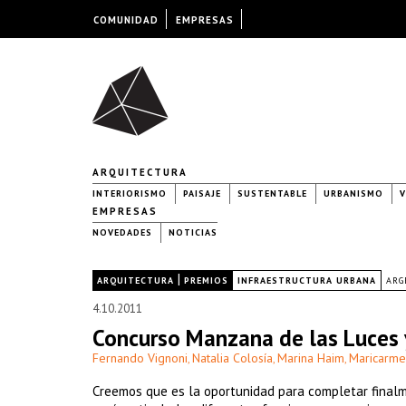
COMUNIDAD
EMPRESAS
ARQUITECTURA
INTERIORISMO
PAISAJE
SUSTENTABLE
URBANISMO
V
EMPRESAS
NOVEDADES
NOTICIAS
|
|
ARQUITECTURA
PREMIOS
INFRAESTRUCTURA URBANA
ARG
4.10.2011
Concurso Manzana de las Luces y
Fernando Vignoni
Natalia Colosía
Marina Haim
Maricarm
,
,
,
Creemos que es la oportunidad para completar finalm