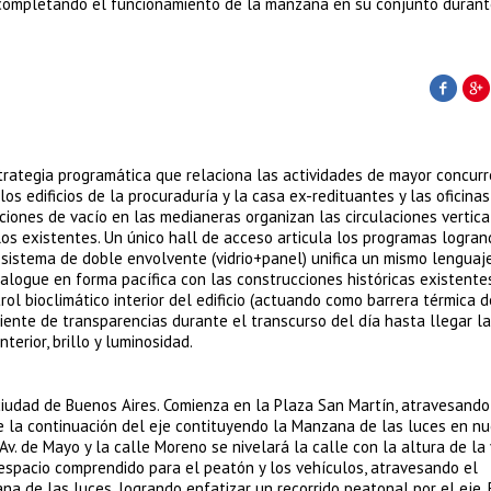
s completando el funcionamiento de la manzana en su conjunto durant
strategia programática que relaciona las actividades de mayor concurr
 los edificios de la procuraduría y la casa ex-redituantes y las oficina
ciones de vacío en las medianeras organizan las circulaciones vertica
 los existentes. Un único hall de acceso articula los programas logra
n sistema de doble envolvente (vidrio+panel) unifica un mismo lenguaj
alogue en forma pacífica con las construcciones históricas existentes
l bioclimático interior del edificio (actuando como barrera térmica d
diente de transparencias durante el transcurso del día hasta llegar l
erior, brillo y luminosidad.
ciudad de Buenos Aires. Comienza en la Plaza San Martín, atravesando 
ne la continuación del eje contituyendo la Manzana de las luces en n
Av. de Mayo y la calle Moreno se nivelará la calle con la altura de la
 espacio comprendido para el peatón y los vehículos, atravesando el
 de las luces, logrando enfatizar un recorrido peatonal por el eje. 