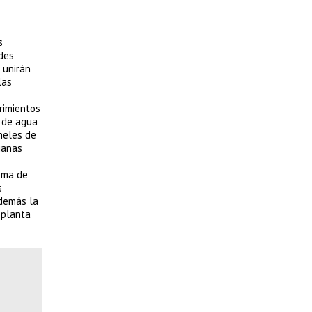
s
ades
 unirán
las
rimientos
s de agua
neles de
sianas
ema de
s
Además la
 planta