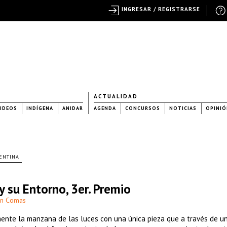
INGRESAR / REGISTRARSE
ACTUALIDAD
IDEOS
INDÍGENA
ANIDAR
AGENDA
CONCURSOS
NOTICIAS
OPINIÓ
ENTINA
 su Entorno, 3er. Premio
en Comas
ente la manzana de las luces con una única pieza que a través de u