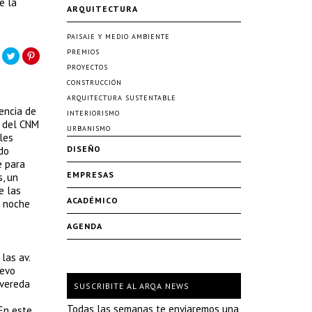
e la
ARQUITECTURA
PAISAJE Y MEDIO AMBIENTE
PREMIOS
PROYECTOS
CONSTRUCCIÓN
ARQUITECTURA SUSTENTABLE
encia de
INTERIORISMO
s del CNM
URBANISMO
les
DISEÑO
ndo
e para
EMPRESAS
, un
e las
ACADÉMICO
a noche
AGENDA
las av.
uevo
 vereda
SUSCRIBITE AL ARQA NEWS
Todas las semanas te enviaremos una
En este