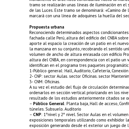
tramo se realizarán unas líneas de iluminación en el
de las Luces. Este tramo se denominará: «Camino de l
marcará con una línea de adoquines la huella del sec
Propuesta urbana
Reconociendo determinados aspectos condicionantes de
fachada calle Perú, altura del edificio del CNBA sobre
aporte al espacio la creación de un patio en el nuevo
la manzana en su conjunto, recobrando el sentido unit
volumen de ancho de altura enrasada con edificio Pr
altura del CNBA, en correspondencia con el patio un v
identifican en el programa tres paquetes programátic
1-Público general: Hall, Auditorio, Cafetería, Conexión
2- CNP: sector Aulas. sector Oficinas. sector Manteni
3- CNM: Oficinas.
A su vez el estudio del flujo de circulación determi
ordenarlos en sección vertical priorizando en los niv
resultado de los estudios anteriormente citados se 
–
Público General
: Planta baja, Hall de acceso, Confi
túneles. Subsuelo. Auditorio
–
CNP
: 1ºnivel y 2º nivel. Sector Aulas en el volume
exposiciones temporales utilizando como exhibidor la
exposición generando desde el exterior un juego de l