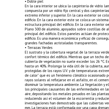
• Doble piel
En la cara interior se ubica la carpintería de vidrio 
compuesta por un vidrio fijo central y dos carpinterí
extremo inferior y superior. En la cara exterior se co
edificio. En la cara exterior este se coloca un sistem
estructura principal del edificio. En la cara exterior
Plano 300 de aluminio, apoyados sobre costillas de a
principal del edificio. Estos paneles actúan de protecc
edificio. Es una manera económica y eficaz de consegui
grandes fachadas acristaladas transparentes.
• Terrazas Verdes
El sustrato y la cobertura vegetal de la terraza ver
confort térmico del edificio. Mientras que un techo d
cubierta de vegetación no suele exceder los 26 ºC. E
hasta un 40%. Prolonga la vida útil de la cubierta, 
protegidas de los rayos U.V. y de temperaturas extre
de calor” que es un fenómeno climático ocasionado por
rayos solares al reflejarse en el asfalto, en el ceme
disminuir la temperatura ambiente. La Vegetación y el
los principales causantes de las enfermedades en las 
aire, depositando los metales pesados en las plantas 
reduciendo así el volumen de la escorrentía y reducie
investigaciones han demostrado que las cubiertas ver
mm. La terraza está conformada por una capa drenant