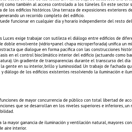
ción) como también al acceso controlado a los túneles. En este sector 
a de los edificios históricos. Una terraza de exposiciones exteriores d
enerando un recorrido completo del edificio.
ede funcionar en cualquier día y horario independiente del resto del 
s Luces exige trabajar con sutileza el diálogo entre edificios de dife
de doble envolvente (vidrio+panel chapa microperforada) unifica un m
bstracta que dialogue en forma pacífica con las construcciones histór
is en el control bioclimático interior del edificio (actuando como ba
ratura). Un gradiente de transparencias durante el transcurso del día
a gente en su interior, brillo y luminosidad. Un trabajo de fachada qu
y diálogo de los edificios existentes resolviendo la iluminación e ilu
 funciones de mayor concurrencia de público con total libertad de ac
nciones que se desarrollan en los niveles superiores e inferiores, un
bilidad.
a la mayor ganancia de iluminación y ventilación natural, mayores con
 aire interior.