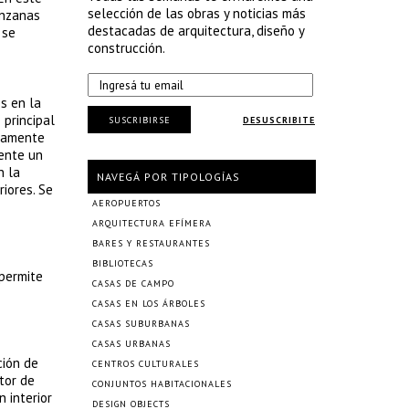
selección de las obras y noticias más
anzanas
destacadas de arquitectura, diseño y
 se
construcción.
s en la
 principal
SUSCRIBIRSE
DESUSCRIBITE
icamente
rente un
n la
NAVEGÁ POR TIPOLOGÍAS
iores. Se
AEROPUERTOS
ARQUITECTURA EFÍMERA
BARES Y RESTAURANTES
BIBLIOTECAS
 permite
CASAS DE CAMPO
CASAS EN LOS ÁRBOLES
CASAS SUBURBANAS
CASAS URBANAS
ción de
CENTROS CULTURALES
tor de
CONJUNTOS HABITACIONALES
 interior
DESIGN OBJECTS