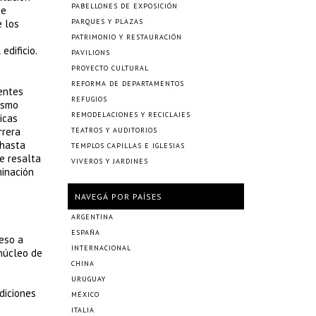
PABELLONES DE EXPOSICIÓN
se
e los
PARQUES Y PLAZAS
PATRIMONIO Y RESTAURACIÓN
edificio.
PAVILIONS
PROYECTO CULTURAL
REFORMA DE DEPARTAMENTOS
rentes
REFUGIOS
ismo
REMODELACIONES Y RECICLAJES
icas
rrera
TEATROS Y AUDITORIOS
 hasta
TEMPLOS CAPILLAS E IGLESIAS
e resalta
VIVEROS Y JARDINES
minación
NAVEGÁ POR PAÍSES
ARGENTINA
ESPAÑA
ceso a
INTERNACIONAL
 núcleo de
CHINA
URUGUAY
diciones
MÉXICO
ITALIA