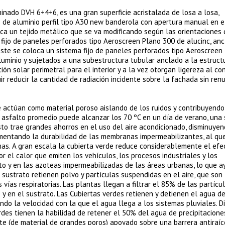
laminado DVH 6+4+6, es una gran superficie acristalada de losa a losa,
as de aluminio perfil tipo A30 new banderola con apertura manual en e
loca un tejido metálico que se va modificando según las orientaciones 
a fijo de paneles perforados tipo Aeroscreen Plano 300 de alucinc, anc
 oeste se coloca un sistema fijo de paneles perforados tipo Aeroscreen
luminio y sujetados a una subestructura tubular anclado a la estruct
ión solar perimetral para el interior y a la vez otorgan ligereza al co
r reducir la cantidad de radiación incidente sobre la fachada sin renu
de actúan como material poroso aislando de los ruidos y contribuyendo
e asfalto promedio puede alcanzar los 70 ºC en un día de verano, una 
sto trae grandes ahorros en el uso del aire acondicionado, disminuye
aumentando la durabilidad de las membranas impermeabilizantes, al qu
mas. A gran escala la cubierta verde reduce considerablemente el efec
 el calor que emiten los vehículos, los procesos industriales y los
nto y en las azoteas impermeabilizadas de las áreas urbanas, lo que a
 sustrato retienen polvo y partículas suspendidas en el aire, que son
vías respiratorias. Las plantas llegan a filtrar el 85% de las partícu
y en el sustrato. Las Cubiertas verdes retienen y detienen el agua de 
ndo la velocidad con la que el agua llega a los sistemas pluviales. D
des tienen la habilidad de retener el 50% del agua de precipitacione
e (de material de grandes poros) apoyado sobre una barrera antiraíc