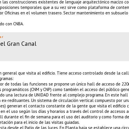
on las construcciones existentes de lenguaje arquitectónico macizo c
exposiciones temporales que a su vez sirve como plataforma de conte
or Oficinas en el volumen trasero. Sector mantenimiento en subsuelo
ado con CNBA.
ar
el Gran Canal
 general que visita al edificio. Tiene acceso controlado desde la call
ogramas:
dor de todas las funciones se propone un único hall de acceso de 22
s programáticos (CNM y CNP) como también el acceso del público gene
ndo una lectura de UNIDAD frente al complejo programa. En este hall
a ex-redituantes. Un sistema de circulación vertical compuesto por un
es) generan el contacto constante de la gente que visita el edificio 
 en el uso según los días y horarios a través del control de accesos a
all durante el fin de semana para el uso del auditorio y como forma d
ación para el inicio de las visitas guiadas.
ista desde el Patio de las luces. En Planta baja se establece una circ