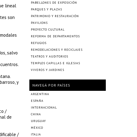
PABELLONES DE EXPOSICIÓN
ue lineal
PARQUES Y PLAZAS
PATRIMONIO Y RESTAURACIÓN
rtes son
PAVILIONS
PROYECTO CULTURAL
s modales
REFORMA DE DEPARTAMENTOS
REFUGIOS
REMODELACIONES Y RECICLAJES
os, salvo
TEATROS Y AUDITORIOS
TEMPLOS CAPILLAS E IGLESIAS
ncuentros.
VIVEROS Y JARDINES
ntana.
barroso, y
NAVEGÁ POR PAÍSES
ARGENTINA
ESPAÑA
INTERNACIONAL
co /
CHINA
nal de
URUGUAY
MÉXICO
ificable /
ITALIA