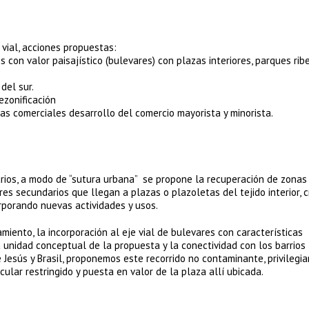
 vial, acciones propuestas:
s con valor paisajístico (bulevares) con plazas interiores, parques rib
del sur.
ezonificación
eas comerciales desarrollo del comercio mayorista y minorista.
arios, a modo de “sutura urbana” se propone la recuperación de zona
es secundarios que llegan a plazas o plazoletas del tejido interior, 
orporando nuevas actividades y usos.
miento, la incorporación al eje vial de bulevares con características
a unidad conceptual de la propuesta y la conectividad con los barrios
e Jesús y Brasil, proponemos este recorrido no contaminante, privilegi
cular restringido y puesta en valor de la plaza allí ubicada.