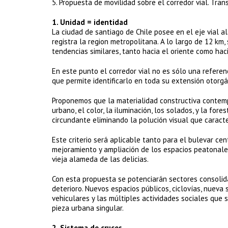
5. Propuesta de movilidad sobre el corredor vial. Tran
1. Unidad = identidad
La ciudad de santiago de Chile posee en el eje vial 
registra la region metropolitana. A lo largo de 12 km
tendencias similares, tanto hacia el oriente como haci
En este punto el corredor vial no es sólo una refere
que permite identificarlo en toda su extensión otorgá
Proponemos que la materialidad constructiva contemp
urbano, el color, la iluminación, los solados, y la for
circundante eliminando la polución visual que caract
Este criterio será aplicable tanto para el bulevar ce
mejoramiento y ampliación de los espacios peatonale
vieja alameda de las delicias.
Con esta propuesta se potenciarán sectores consoli
deterioro. Nuevos espacios públicos, ciclovías, nueva 
vehiculares y las múltiples actividades sociales que 
pieza urbana singular.
2. Sistema de cruces