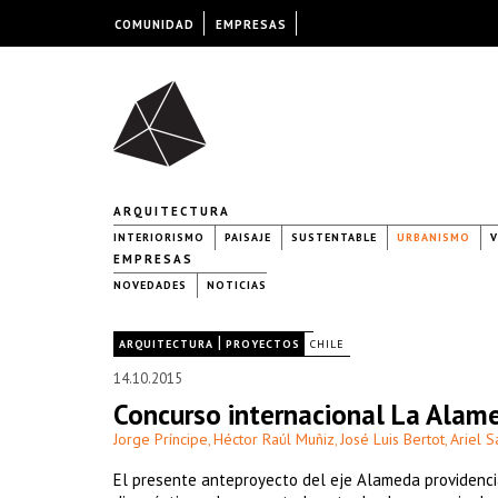
COMUNIDAD
EMPRESAS
ARQUITECTURA
INTERIORISMO
PAISAJE
SUSTENTABLE
URBANISMO
V
EMPRESAS
NOVEDADES
NOTICIAS
|
|
ARQUITECTURA
PROYECTOS
CHILE
14.10.2015
Concurso internacional La Alam
Jorge Príncipe
Héctor Raúl Muñiz
José Luis Bertot
Ariel 
,
,
,
El presente anteproyecto del eje Alameda providenci