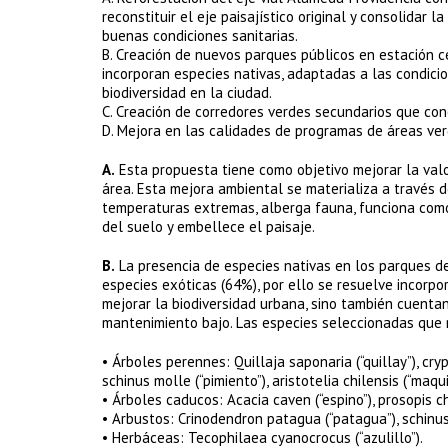
reconstituir el eje paisajístico original y consolidar
buenas condiciones sanitarias.
B. Creación de nuevos parques públicos en estación ce
incorporan especies nativas, adaptadas a las condicio
biodiversidad en la ciudad.
C. Creación de corredores verdes secundarios que con
D. Mejora en las calidades de programas de áreas ver
A.
Esta propuesta tiene como objetivo mejorar la valo
área. Esta mejora ambiental se materializa a través 
temperaturas extremas, alberga fauna, funciona como 
del suelo y embellece el paisaje.
B.
La presencia de especies nativas en los parques de
especies exóticas (64%), por ello se resuelve incorpo
mejorar la biodiversidad urbana, sino también cuentan
mantenimiento bajo. Las especies seleccionadas que 
• Árboles perennes: Quillaja saponaria (“quillay”), cry
schinus molle (“pimiento”), aristotelia chilensis (“maqui
• Árboles caducos: Acacia caven (“espino”), prosopis ch
• Arbustos: Crinodendron patagua (“patagua”), schinus 
• Herbáceas: Tecophilaea cyanocrocus (“azulillo”).