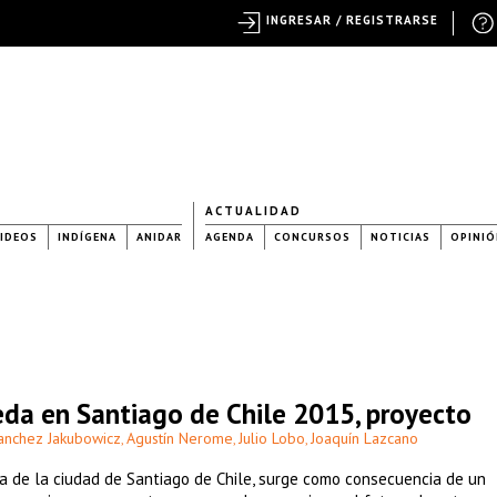
INGRESAR / REGISTRARSE
ACTUALIDAD
IDEOS
INDÍGENA
ANIDAR
AGENDA
CONCURSOS
NOTICIAS
OPINIÓ
eda en Santiago de Chile 2015, proyecto
Sanchez Jakubowicz
Agustín Nerome
Julio Lobo
Joaquín Lazcano
,
,
,
a de la ciudad de Santiago de Chile, surge como consecuencia de un