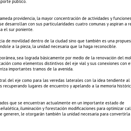
sporte público.
alameda providencia, la mayor concentración de actividades y funcione
, se desarrollan con sus particularidades cuatro comunas y aspiran a r
a el sur poniente.
ncia de movilidad dentro de la ciudad sino que también es una propues
ndole a la pieza, la unidad necesaria que la haga reconocible.
oránea, sea lograda básicamente por medio de la renovación del mob
estación como elementos distintivos del eje vial y sus conexiones con e
eriza importantes tramos de la avenida.
ntral del eje como para las veredas laterales con la idea tendiente al
s recuperando lugares de encuentro y apelando a la memoria históric
dados que se encuentran actualmente en un importante estado de
señalética, iluminación y forestación modificaciones para optimizar ca
se generen, le otorgarán también la unidad necesaria para convertirla