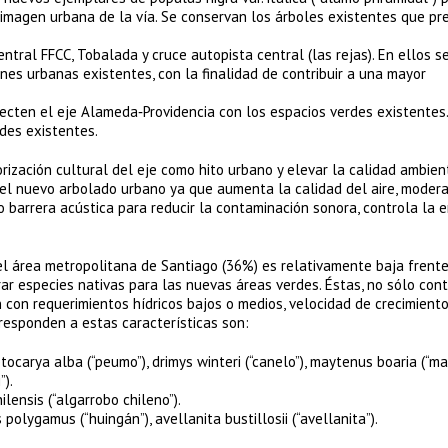
 la imagen urbana de la vía. Se conservan los árboles existentes que p
ntral FFCC, Tobalada y cruce autopista central (las rejas). En ellos s
nes urbanas existentes, con la finalidad de contribuir a una mayor
ecten el eje Alameda‐Providencia con los espacios verdes existentes
des existentes.
rización cultural del eje como hito urbano y elevar la calidad ambien
del nuevo arbolado urbano ya que aumenta la calidad del aire, modera
barrera acústica para reducir la contaminación sonora, controla la e
l área metropolitana de Santiago (36%) es relativamente baja frente
rar especies nativas para las nuevas áreas verdes. Éstas, no sólo con
 con requerimientos hídricos bajos o medios, velocidad de crecimiento
responden a estas características son:
ptocarya alba (“peumo”), drimys winteri (“canelo”), maytenus boaria (“mai
”).
ilensis (“algarrobo chileno”).
polygamus (“huingán”), avellanita bustillosii (“avellanita”).