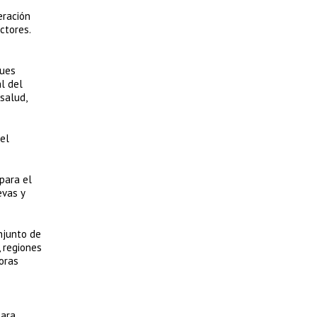
eración
ctores.
ques
l del
salud,
del
para el
evas y
njunto de
 regiones
oras
para