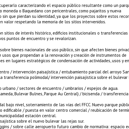
ecuperarlo caracterizando el espacio público resultante como un parq
mo moneda o Baquedano con pericentrales, como pajaritos y nueva
 sin que pierdan su identidad, ya que los proyectos sobre estos reco
en valor respetando la memoria de los sitios intervenidos.
 sitios de interés histórico, edificios institucionales o transferencia
vos puntos de encuentro y se revalorizan.
 sobre bienes nacionales de uso público, sin que afecten bienes privad
e usos que propendan a la renovación y creación de instrumentos de
nes en lugares estratégicos de condensación de actividades, usos y e
tro / intervención paisajística / entubamiento parcial del arroyo Sa
a transferencia polimodal/ intervención paisajística sobre el bulevar 
o urbano / sectores de encuentro / umbrarios / espejos de agua.
lameda, Bulevar Bulnes, Parque Au Central) / bicisenda / transferencia
al bajo nivel, soterramiento de las vías del FFCC. Nuevo parque públi
o edificable / puesta en valor centro comercial / reubicación de termi
municipalidad estación central.
sajística sobre el nuevo bulevar las rejas sur.
Higgins / sobre calle aeropuerto futuro cambio de normativa: espacio ed