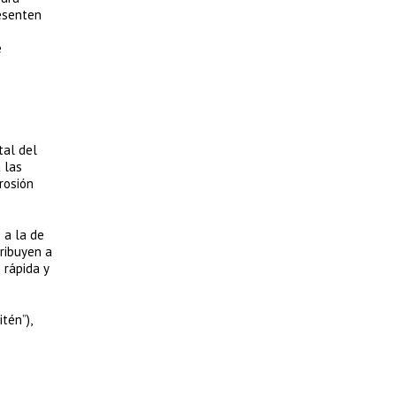
resenten
e
.
tal del
 las
rosión
 a la de
tribuyen a
 rápida y
tén”),