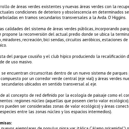
rollo de áreas verdes existentes y nuevas áreas verdes con la recup
actuales condiciones de deterioro y obsolescencia en determinados se
arboladas en tramos secundarios transversales a la Avda. O’ Higgins.
as calidades del sistema de áreas verdes públicas, incorporando par
e propone la reconversión del actual predio donde se ubica la termina
miradores, recreación, bici sendas, circuitos aeróbicos, estaciones de 
ico.
ta del parque cousiño y el club hípico produciendo la recalificación 
de de uso masivo.
s se encuentran circunscritas dentro de un nuevo sistema de parques 
compuesto por un corredor verde central (eje vial) y áreas verdes nu
 secundarios ubicados en sentido transversal al eje.
de al concepto de red definido por la ecología de paisaje como el co
entos: regiones núcleo (aquellas que poseen cierto valor ecológico),
uro pueden ser consideradas zonas de valor ecológico) y áreas conect
especies entre las zonas núcleo y los espacios intermedios).
misas:
 nuevos ejemplares de populus nigra var. itálica (“álamo priramidal”) 