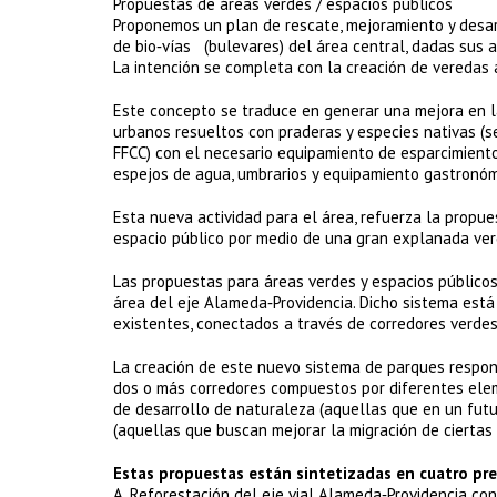
Propuestas de áreas verdes / espacios públicos
Proponemos un plan de rescate, mejoramiento y desar
de bio‐vías (bulevares) del área central, dadas sus 
La intención se completa con la creación de veredas 
Este concepto se traduce en generar una mejora en l
urbanos resueltos con praderas y especies nativas (s
FFCC) con el necesario equipamiento de esparcimiento, 
espejos de agua, umbrarios y equipamiento gastronóm
Esta nueva actividad para el área, refuerza la propues
espacio público por medio de una gran explanada ver
Las propuestas para áreas verdes y espacios público
área del eje Alameda‐Providencia. Dicho sistema está 
existentes, conectados a través de corredores verdes
La creación de este nuevo sistema de parques respon
dos o más corredores compuestos por diferentes elem
de desarrollo de naturaleza (aquellas que en un fut
(aquellas que buscan mejorar la migración de ciertas 
Estas propuestas están sintetizadas en cuatro pre
A. Reforestación del eje vial Alameda‐Providencia con