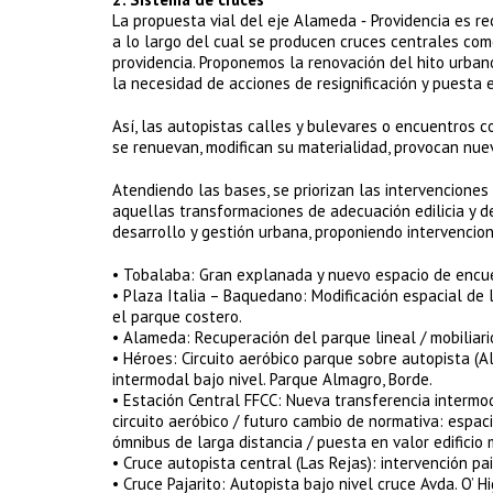
La propuesta vial del eje Alameda ‐ Providencia es r
a lo largo del cual se producen cruces centrales co
providencia. Proponemos la renovación del hito urbano
la necesidad de acciones de resignificación y puesta 
Así, las autopistas calles y bulevares o encuentros con
se renuevan, modifican su materialidad, provocan nue
Atendiendo las bases, se priorizan las intervenciones
aquellas transformaciones de adecuación edilicia y d
desarrollo y gestión urbana, proponiendo intervencio
• Tobalaba: Gran explanada y nuevo espacio de encuen
• Plaza Italia – Baquedano: Modificación espacial de l
el parque costero.
• Alameda: Recuperación del parque lineal / mobiliari
• Héroes: Circuito aeróbico parque sobre autopista (A
intermodal bajo nivel. Parque Almagro, Borde.
• Estación Central FFCC: Nueva transferencia intermod
circuito aeróbico / futuro cambio de normativa: espaci
ómnibus de larga distancia / puesta en valor edificio 
• Cruce autopista central (Las Rejas): intervención pai
• Cruce Pajarito: Autopista bajo nivel cruce Avda. O’ 