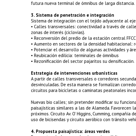
futura nueva terminal de ómnibus de larga distancia.
3. Sistema de penetración e integración
Sistema de integración con el tejido adyacente al eje
• Calles transversales: conectividad a través de calle
zonas de interés (ciclovías).
• Reconversión del predio de la estación central FFCC 
• Aumento en sectores de la densidad habitacional: r
• Potenciar el desarrollo de algunas actividades y ár
• Reubicación edilicia: terminales de ómnibus
• Rezonificación del sector pajaritos su densificación.
Estrategia de intervenciones urbanísticas
A partir de calles transversales o corredores secund
desvinculadas. De esta manera se formalizan corredor
circuitos para bicicletas o caminatas peatonales inc
Nuevas bio calles; sin pretender modificar su funciona
paisajísticas similares a las de Alameda. Favorecen l
próximos. Circuito Av. O’ Higgins, Cumming, compañía d
uso de bicisendas y circuito aeróbico con tránsito vehi
4. Propuesta paisajística: áreas verdes