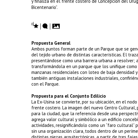
y finaliza en el frente costero de Concepción del Urug
Bicentenario”.
0
Propuesta General
Ambos puntos forman parte de un Parque que se gener
del tejido urbano de distintas características. El tra
presentándose como una barrera urbana a resolver; a 
transformándola en un parque que los unifique como 
manzanas residenciales con loteo de baja densidad y o
también antiguas instalaciones industriales, confirié
con el Parque.
Propuesta para el Conjunto Edilicio
La Ex-Usina se convierte, por su ubicación, en el nod
frente costero. La imagen del nuevo Centro Cultural, 
para la ciudad, que la referencia desde una perspectiv
agrega valor cultural y simbólico a un edificio conce
actividades, resignificándolo como un “faro cultural” 
sin una organización clara, todos dentro de un perím
distintas piezas arquitectónicas, a partir de tres faj