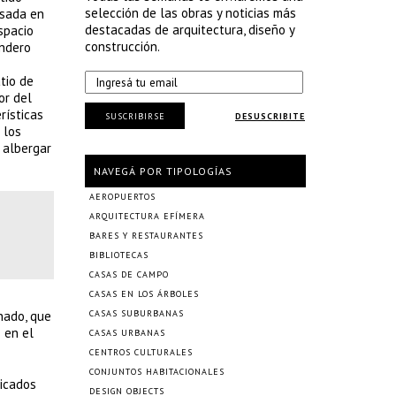
selección de las obras y noticias más
esada en
destacadas de arquitectura, diseño y
spacio
construcción.
indero
tio de
or del
rísticas
SUSCRIBIRSE
DESUSCRIBITE
 los
 albergar
NAVEGÁ POR TIPOLOGÍAS
AEROPUERTOS
ARQUITECTURA EFÍMERA
BARES Y RESTAURANTES
BIBLIOTECAS
CASAS DE CAMPO
CASAS EN LOS ÁRBOLES
nado, que
CASAS SUBURBANAS
 en el
CASAS URBANAS
CENTROS CULTURALES
CONJUNTOS HABITACIONALES
bicados
DESIGN OBJECTS