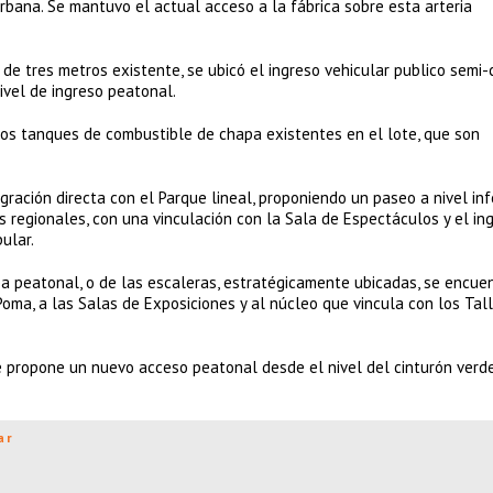
bana. Se mantuvo el actual acceso a la fábrica sobre esta arteria
de tres metros existente, se ubicó el ingreso vehicular publico semi-c
ivel de ingreso peatonal.
uos tanques de combustible de chapa existentes en el lote, que son
gración directa con el Parque lineal, proponiendo un paseo a nivel infe
s regionales, con una vinculación con la Sala de Espectáculos y el in
pular.
pa peatonal, o de las escaleras, estratégicamente ubicadas, se encuen
oma, a las Salas de Exposiciones y al núcleo que vincula con los Tall
se propone un nuevo acceso peatonal desde el nivel del cinturón verd
ar