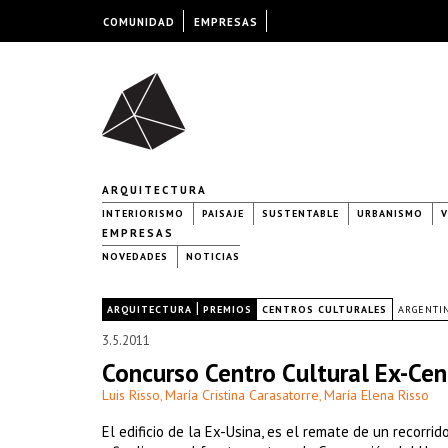
COMUNIDAD
EMPRESAS
ARQUITECTURA
INTERIORISMO
PAISAJE
SUSTENTABLE
URBANISMO
V
EMPRESAS
NOVEDADES
NOTICIAS
|
|
ARQUITECTURA
PREMIOS
CENTROS CULTURALES
ARGENTI
3.5.2011
Concurso Centro Cultural Ex-Cen
Luis Risso
María Cristina Carasatorre
María Elena Risso
,
,
El edificio de la Ex-Usina, es el remate de un recorrid