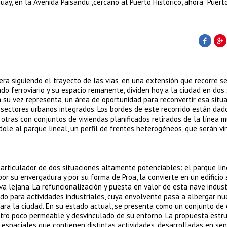
uay, en la Avenida Paisandú ,cercano al Puerto Histórico, ahora “Puert
a siguiendo el trayecto de las vías, en una extensión que recorre s
zado ferroviario y su espacio remanente, dividen hoy a la ciudad en dos
su vez representa, un área de oportunidad para reconvertir esa situa
sectores urbanos integrados. Los bordes de este recorrido están dad
tras con conjuntos de viviendas planificados retirados de la línea m
ndole al parque lineal, un perfil de frentes heterogéneos, que serán v
o articulador de dos situaciones altamente potenciables: el parque lin
por su envergadura y por su forma de Proa, la convierte en un edificio
a lejana. La refuncionalización y puesta en valor de esta nave industr
bido para actividades industriales, cuya envolvente pasa a albergar n
para la ciudad. En su estado actual, se presenta como un conjunto de e
etro poco permeable y desvinculado de su entorno. La propuesta estru
as espaciales que contienen distintas actividades, desarrolladas en sen