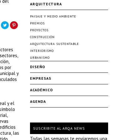
o del
ARQUITECTURA
PAISAJE Y MEDIO AMBIENTE
PREMIOS
PROYECTOS
CONSTRUCCIÓN
ARQUITECTURA SUSTENTABLE
ectores
INTERIORISMO
 sectores,
URBANISMO
ción,
os por
DISEÑO
unicipal y
EMPRESAS
inculados
ACADÉMICO
AGENDA
eal y el
 símbolo
ial,
uevas
dificios
SUSCRIBITE AL ARQA NEWS
ctura, las
Todas las semanas te enviaremos una
tido