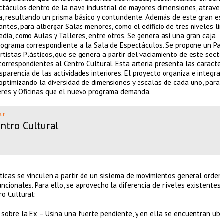
ectáculos dentro de la nave industrial de mayores dimensiones, atrav
da, resultando un prisma básico y contundente. Además de este gran e
stantes, para albergar Salas menores, como el edificio de tres niveles l
dia, como Aulas y Talleres, entre otros. Se genera así una gran caja
programa correspondiente a la Sala de Espectáculos. Se propone un Pa
rtistas Plásticos, que se genera a partir del vaciamiento de este sect
s correspondientes al Centro Cultural. Esta arteria presenta las caracte
parencia de las actividades interiores. El proyecto organiza e integra
 optimizando la diversidad de dimensiones y escalas de cada uno, para
leres y Oficinas que el nuevo programa demanda.
ar
ntro Cultural
ticas se vinculen a partir de un sistema de movimientos general orde
cionales. Para ello, se aprovecho la diferencia de niveles existentes
ro Cultural:
lo sobre la Ex – Usina una fuerte pendiente, y en ella se encuentran u