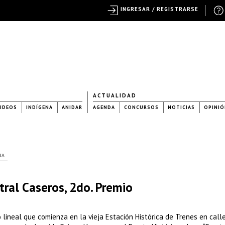
INGRESAR / REGISTRARSE
ACTUALIDAD
IDEOS
INDÍGENA
ANIDAR
AGENDA
CONCURSOS
NOTICIAS
OPINIÓ
NA
tral Caseros, 2do. Premio
o lineal que comienza en la vieja Estación Histórica de Trenes en calle