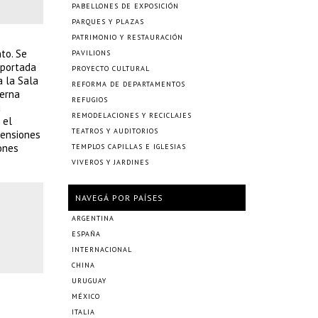
PABELLONES DE EXPOSICIÓN
PARQUES Y PLAZAS
PATRIMONIO Y RESTAURACIÓN
to. Se
PAVILIONS
oportada
PROYECTO CULTURAL
a la Sala
REFORMA DE DEPARTAMENTOS
terna
REFUGIOS
u
REMODELACIONES Y RECICLAJES
 el
TEATROS Y AUDITORIOS
mensiones
ones
TEMPLOS CAPILLAS E IGLESIAS
VIVEROS Y JARDINES
NAVEGÁ POR PAÍSES
ARGENTINA
ESPAÑA
INTERNACIONAL
CHINA
URUGUAY
MÉXICO
ITALIA