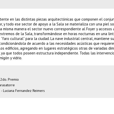
stente en las distintas piezas arquitectónicas que componen el conjun
or, y todo ese sector de apoyo a la Sala se materializa con una piel s
la misma manera el sector nuevo correspondiente al Foyer y accesos 
 extremos de la Sala, transformándose en horas nocturnas en una lin
 “faro cultural” para la ciudad. La nave industrial central, mantiene s
eacondicionándola de acuerdo a las necesidades acústicas que requiere
los edificios, agregando en lugares estratégicos otras de variadas di
, ya que todos poseen estructura independiente. Todas las intervenci
igón y vidrio.
 2do. Premio
Carasatorre
s - Luciana Fernandez Reimers