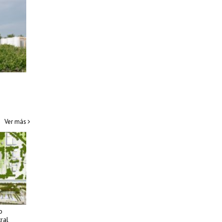
Ver más
o
ral