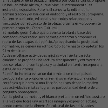
En el espesor de la plaza, un ingreso por Duarte Quirós propone
un hall en triple altura, el cual vincula internamente las
instancias espaciales. Este hall conecta la editorial, la
administración y el bar con el auditorio y el resto del programa.
Así, entre auditorio, editorial y bar, todos relacionados y
vinculados por el zócalo de la plaza, organizan y proponen la
primera etapa del Centro Cultural.
El módulo geométrico que presenta la planta base del
comedor universitario, nos permite organizar y proponer el
resto de las etapas del edificio. Aprovechando la posibilidad
normativa, se genera un edificio tipo torre hasta completar los
21m de altura.
Al desarrollarse actividades mixtas y de fuerte carácter
dinámico se propone una lectura transparente y extrovertida
que se relacione con la plaza y la ciudad e intente incorporar a
estas en su interior.
El edificio intenta evitar un dato más a un cierto paisaje
caótico, intenta proponer un remanso material, una unidad
tectónica que permita una fricción de usos desde lo masivo.
Las actividades mixtas logran su particularidad dentro de un
conjunto homogéneo.
Así, la piedra, el metal y el blanco pretenden un edificio austero,
a la vez que logre una acertada imagen y expresión actual,
dando cuenta de la dimensión cultural de las actividades.