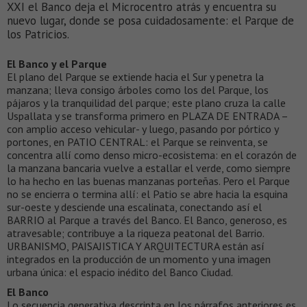
XXI el Banco deja el Microcentro atrás y encuentra su
nuevo lugar, donde se posa cuidadosamente: el Parque de
los Patricios.
El Banco y el Parque
El plano del Parque se extiende hacia el Sur y penetra la
manzana; lleva consigo árboles como los del Parque, los
pájaros y la tranquilidad del parque; este plano cruza la calle
Uspallata y se transforma primero en PLAZA DE ENTRADA –
con amplio acceso vehicular- y luego, pasando por pórtico y
portones, en PATIO CENTRAL: el Parque se reinventa, se
concentra allí como denso micro-ecosistema: en el corazón de
la manzana bancaria vuelve a estallar el verde, como siempre
lo ha hecho en las buenas manzanas porteñas. Pero el Parque
no se encierra o termina allí: el Patio se abre hacia la esquina
sur-oeste y desciende una escalinata, conectando así el
BARRIO al Parque a través del Banco. El Banco, generoso, es
atravesable; contribuye a la riqueza peatonal del Barrio.
URBANISMO, PAISAJISTICA Y ARQUITECTURA están así
integrados en la producción de un momento y una imagen
urbana única: el espacio inédito del Banco Ciudad.
El Banco
Lo secuencia generativa descripta en los párrafos anteriores es