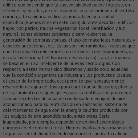
edifico que entiende que la sustentabilidad puede lograrse, en
términos generales, de dos maneras: una, recurriendo al sentido
común, a la sabiduría edilicia acumulada en una ciudad
especifica (Buenos Aires en este caso) durante décadas: edificios
bajos, con patios, mucha vegetación local, ventilación y luz
natural, zonas abiertas cubiertas o semi-cubiertas, la
generación de sombras y brisas, el uso de materiales naturales y
especies autóctonas, etc. Estas son “herramientas” valiosas que
nuestro proyecto reinterpreta en términos contemporáneos, y a
escala institucional (el Banco no es una casa). La otra manera
se basa en el uso inteligente de nuevas tecnologías. Con
respecto a estas hemos sido discretos y usado solo aquellas
que la condición argentina (la industria y los productos locales,
el costo de lo importado, etc.) permite usar sensatamente:
reservorio de agua de lluvia para controlar su descarga; planta
de tratamiento de aguas grises para su reutilización para riego;
tanque recolector de agua de condensado e equipos de aire
acondicionado para su reutilización en sanitarios; sistema de
calentamiento de agua con la energía calórica producida por
los equipos de aire acondicionado, entre otras. Sería
inapropiado, por ejemplo, depender de un nivel tecnológico
europeo en el contexto local. Hemos usado ambas maneras de
lograr sustentabilidad teniendo siempre en cuenta la calidad