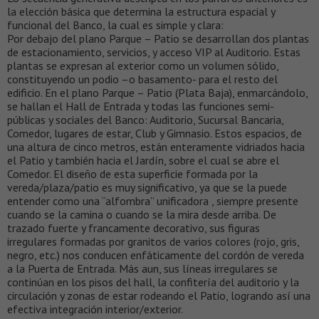
la elección básica que determina la estructura espacial y
funcional del Banco, la cual es simple y clara:
Por debajo del plano Parque – Patio se desarrollan dos plantas
de estacionamiento, servicios, y acceso VIP al Auditorio. Estas
plantas se expresan al exterior como un volumen sólido,
constituyendo un podio –o basamento- para el resto del
edificio. En el plano Parque – Patio (Plata Baja), enmarcándolo,
se hallan el Hall de Entrada y todas las funciones semi-
públicas y sociales del Banco: Auditorio, Sucursal Bancaria,
Comedor, lugares de estar, Club y Gimnasio. Estos espacios, de
una altura de cinco metros, están enteramente vidriados hacia
el Patio y también hacia el Jardín, sobre el cual se abre el
Comedor. El diseño de esta superficie formada por la
vereda/plaza/patio es muy significativo, ya que se la puede
entender como una “alfombra” unificadora , siempre presente
cuando se la camina o cuando se la mira desde arriba. De
trazado fuerte y francamente decorativo, sus figuras
irregulares formadas por granitos de varios colores (rojo, gris,
negro, etc.) nos conducen enfáticamente del cordón de vereda
a la Puerta de Entrada. Más aun, sus líneas irregulares se
continúan en los pisos del hall, la confitería del auditorio y la
circulación y zonas de estar rodeando el Patio, logrando así una
efectiva integración interior/exterior.