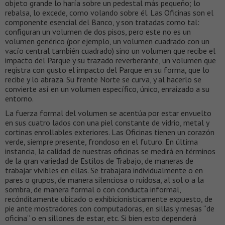
objeto grande lo haría sobre un pedestal más pequeño; lo
rebalsa, lo excede, como volando sobre él. Las Oficinas son el
componente esencial del Banco, y son tratadas como tal:
configuran un volumen de dos pisos, pero este no es un
volumen genérico (por ejemplo, un volumen cuadrado con un
vacío central también cuadrado) sino un volumen que recibe el
impacto del Parque y su trazado reverberante, un volumen que
registra con gusto el impacto del Parque en su forma, que lo
recibe y lo abraza. Su frente Norte se curva, y al hacerlo se
convierte así en un volumen específico, único, enraizado a su
entorno.
La fuerza formal del volumen se acentúa por estar envuelto
en sus cuatro lados con una piel constante de vidrio, metal y
cortinas enrollables exteriores. Las Oficinas tienen un corazón
verde, siempre presente, frondoso en el futuro. En última
instancia, la calidad de nuestras oficinas se medirá en términos
de la gran variedad de Estilos de Trabajo, de maneras de
trabajar vivibles en ellas. Se trabajara individualmente o en
pares o grupos, de manera silenciosa o ruidosa, al sol o a la
sombra, de manera formal o con conducta informal,
recónditamente ubicado o exhibicionisticamente expuesto, de
pie ante mostradores con computadoras, en sillas y mesas “de
oficina” o en sillones de estar, etc. Si bien esto dependerá