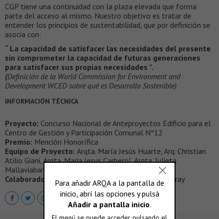
CGP tiene una continuidad con la plaza elevada que forma
parte del acceso al mismo. Nuestro objetivo es tratar de
entender los principios de sustentabilidad, que por definición se
asocia con:
“ La capacidad de satisfacer las necesidades del presente
sin comprometer la capacidad de futuras generaciones
para satisfacer sus propias necesidades ”.
(
Definición de la World Commission for Environment and
Development WCED sobre qué es Desarrollo Sostenible)
INFORMACIÓN TÉCNICA
Proyecto:
Concurso Nacional de Anteproyectos Edificio para el
Centro de Gestión y Participación Comunal Nº12
Premio:
Mención Honorífica
Equipo de Proyecto:
Arqta. María Jesús Huarte, Arq. Christian
Atilio Giani, Arqta. Maria Jesus Carberol, Arqta. Julieta
Mallaviabarrena
Colaboradores:
Sr. Juan Ignacio Passera, Lic. Brian Gray