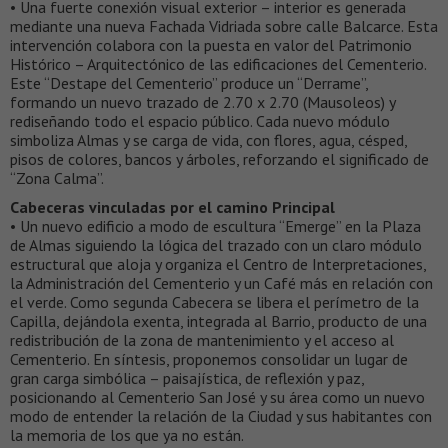
• Una fuerte conexión visual exterior – interior es generada
mediante una nueva Fachada Vidriada sobre calle Balcarce. Esta
intervención colabora con la puesta en valor del Patrimonio
Histórico – Arquitectónico de las edificaciones del Cementerio.
Este “Destape del Cementerio” produce un “Derrame”,
formando un nuevo trazado de 2.70 x 2.70 (Mausoleos) y
rediseñando todo el espacio público. Cada nuevo módulo
simboliza Almas y se carga de vida, con flores, agua, césped,
pisos de colores, bancos y árboles, reforzando el significado de
“Zona Calma”.
Cabeceras vinculadas por el camino Principal
• Un nuevo edificio a modo de escultura “Emerge” en la Plaza
de Almas siguiendo la lógica del trazado con un claro módulo
estructural que aloja y organiza el Centro de Interpretaciones,
la Administración del Cementerio y un Café más en relación con
el verde. Como segunda Cabecera se libera el perímetro de la
Capilla, dejándola exenta, integrada al Barrio, producto de una
redistribución de la zona de mantenimiento y el acceso al
Cementerio. En síntesis, proponemos consolidar un lugar de
gran carga simbólica – paisajística, de reflexión y paz,
posicionando al Cementerio San José y su área como un nuevo
modo de entender la relación de la Ciudad y sus habitantes con
la memoria de los que ya no están.