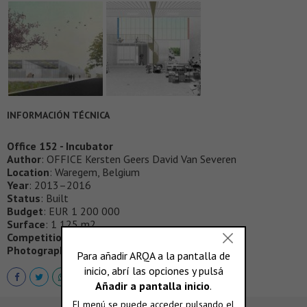
INFORMACIÓN TÉCNICA
Office 152 - Incubator
Author
: OFFICE Kersten Geers David Van Severen
Location
: Waregem, Belgium
Year
: 2013–2016
Status
: Built
Budget
: EUR 1 200 000
Surface
: 1 125 m2
Competition
: 1st prize
Photography
: Bas Princen