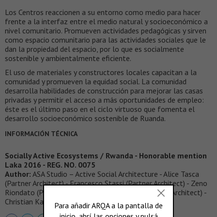
Los Centros reaccionen a su entorno como medio para hacer
frente a la interfaz entre el medio natural y socioeconómico a
nivel comunitario. Promueven actividades pedagógicas y sirven
como espacio comunitario para las actividades sociales que le
dan la propiedad del espacio, por lo que es socialmente
sostenible y ambientalmente eficiente.
El uso de materiales y constructores locales capacitan a la
comunidad y promueven la equidad social. La comunidad
desarrolla habilidades de construcción para mejorar las casas
privadas y permitir el acceso a más oportunidades de empleo:
éste es el último paso en el ciclo virtuoso que fomenta el
desarrollo socioeconómico sostenible de Ruanda.
INFORMACIÓN TÉCNICA
Socially Active Ecosystems / Rwanda - Honorable mention
Laka 2016 - REG. NO. 0075
Author:
ASA Studio – Active Social Architecture - Alice Tasca
(Partner Architect) - Francesco Stassi (Partner Architect) - Zeno
Riondato (Partner Architect) - Jaime Velasco Perez (Architect) -
Christian Karagire (Architect)