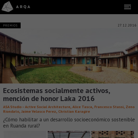
27.12.2016
PREMIOS
Ecosistemas socialmente activos,
mención de honor Laka 2016
,
,
,
ASA Studio – Active Social Architecture
Alice Tasca
Francesco Stassi
Zeno
,
,
Riondato
Jaime Velasco Perez
Christian Karagire
¿Cómo habilitar a un desarrollo socioeconómico sostenible
en Ruanda rural?