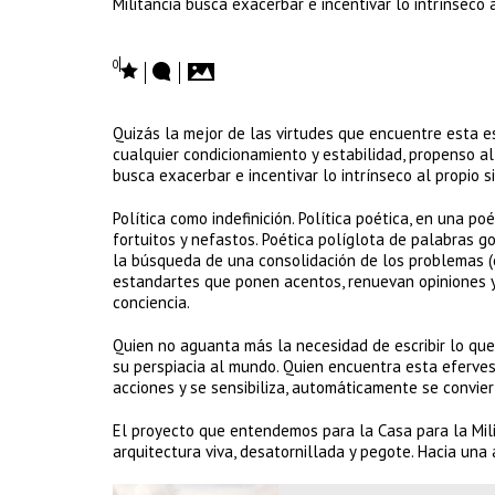
Militancia busca exacerbar e incentivar lo intrínseco al
0
Quizás la mejor de las virtudes que encuentre esta e
cualquier condicionamiento y estabilidad, propenso al 
busca exacerbar e incentivar lo intrínseco al propio sit
Política como indefinición. Política poética, en una p
fortuitos y nefastos. Poética políglota de palabras go
la búsqueda de una consolidación de los problemas (
estandartes que ponen acentos, renuevan opiniones y
conciencia.
Quien no aguanta más la necesidad de escribir lo que 
su perspiacia al mundo. Quien encuentra esta efervesc
acciones y se sensibiliza, automáticamente se convie
El proyecto que entendemos para la Casa para la Mili
arquitectura viva, desatornillada y pegote. Hacia una