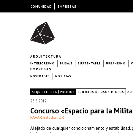
COMUNIDAD
EMPRESAS
ARQUITECTURA
INTERIORISMO
PAISAJE
SUSTENTABLE
URBANISMO
V
EMPRESAS
NOVEDADES
NOTICIAS
|
|
ARQUITECTURA
PREMIOS
EDIFICIOS DE USOS MIXTOS
AR
23.3.2012
Concurso «Espacio para la Militan
PAAAR
Estudio IOR
,
Alejado de cualquier condicionamiento y estabilidad, 