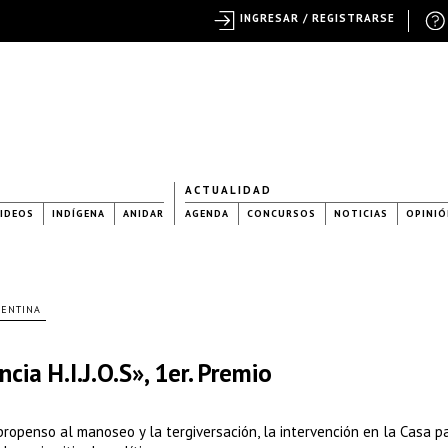
INGRESAR / REGISTRARSE
ACTUALIDAD
IDEOS
INDÍGENA
ANIDAR
AGENDA
CONCURSOS
NOTICIAS
OPINIÓ
GENTINA
cia H.I.J.O.S», 1er. Premio
propenso al manoseo y la tergiversación, la intervención en la Casa p