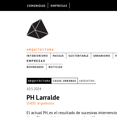
COMUNIDAD
EMPRESAS
ARQUITECTURA
INTERIORISMO
PAISAJE
SUSTENTABLE
URBANISMO
V
EMPRESAS
NOVEDADES
NOTICIAS
|
ARQUITECTURA
CASAS URBANAS
ARGENTINA
10.5.2024
PH Larralde
OADD arquitectos
El actual PH, es el resultado de sucesivas intervenci