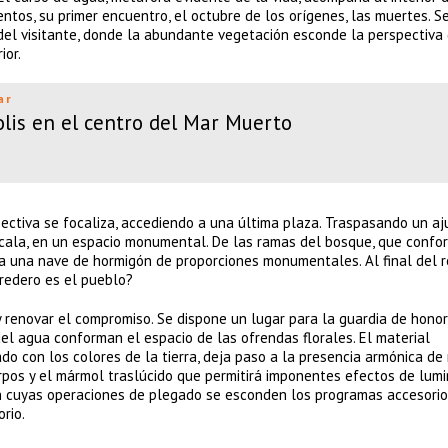
entos, su primer encuentro, el octubre de los orígenes, las muertes. S
del visitante, donde la abundante vegetación esconde la perspectiva
ior.
ar
olis en el centro del Mar Muerto
spectiva se focaliza, accediendo a una última plaza. Traspasando un a
scala, en un espacio monumental. De las ramas del bosque, que conf
a una nave de hormigón de proporciones monumentales. Al final del r
redero es el pueblo?
 y renovar el compromiso. Se dispone un lugar para la guardia de honor
el agua conforman el espacio de las ofrendas florales. El material
o con los colores de la tierra, deja paso a la presencia armónica de
cuerpos y el mármol traslúcido que permitirá imponentes efectos de lum
en cuyas operaciones de plegado se esconden los programas accesorios
rio.