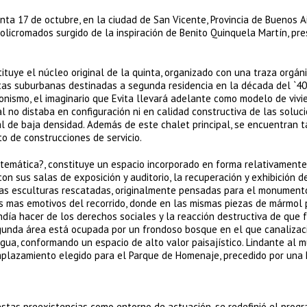
a 17 de octubre, en la ciudad de San Vicente, Provincia de Buenos Ai
olicromados surgido de la inspiración de Benito Quinquela Martín, pr
tuye el núcleo original de la quinta, organizado con una traza orgáni
stas suburbanas destinadas a segunda residencia en la década del `40
eronismo, el imaginario que Evita llevará adelante como modelo de viv
al no distaba en configuración ni en calidad constructiva de las soluc
l de baja densidad. Además de este chalet principal, se encuentran 
to de construcciones de servicio.
?temática?, constituye un espacio incorporado en forma relativamente
con sus salas de exposición y auditorio, la recuperación y exhibición d
 las esculturas rescatadas, originalmente pensadas para el monument
 mas emotivos del recorrido, donde en las mismas piezas de mármol
ía hacer de los derechos sociales y la reacción destructiva de que 
segunda área está ocupada por un frondoso bosque en el que canalizac
ua, conformando un espacio de alto valor paisajístico. Lindante al 
mplazamiento elegido para el Parque de Homenaje, precedido por una 
estas preexistencias como entorno de actuación, se redefinió el pro