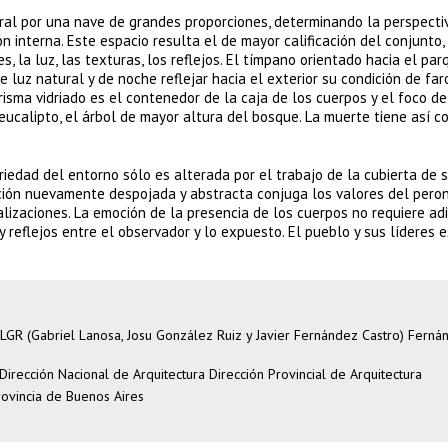
ral por una nave de grandes proporciones, determinando la perspecti
n interna. Este espacio resulta el de mayor calificación del conjunto,
, la luz, las texturas, los reflejos. El tímpano orientado hacia el par
 luz natural y de noche reflejar hacia el exterior su condición de faro
isma vidriado es el contenedor de la caja de los cuerpos y el foco de
 eucalipto, el árbol de mayor altura del bosque. La muerte tiene así 
iedad del entorno sólo es alterada por el trabajo de la cubierta de s
ción nuevamente despojada y abstracta conjuga los valores del pero
alizaciones. La emoción de la presencia de los cuerpos no requiere a
y reflejos entre el observador y lo expuesto. El pueblo y sus líderes 
LGR (Gabriel Lanosa, Josu González Ruiz y Javier Fernández Castro) Ferná
ección Nacional de Arquitectura Dirección Provincial de Arquitectura
rovincia de Buenos Aires