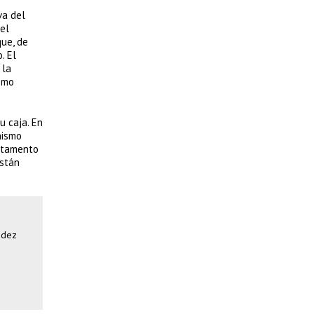
va del
 el
que, de
. El
 la
como
u caja. En
nismo
ditamento
están
ndez