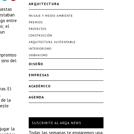
ARQUITECTURA
puestas
 estaban
PAISAJE Y MEDIO AMBIENTE
ogo entre
PREMIOS
s; el
PROYECTOS
 un
CONSTRUCCIÓN
ARQUITECTURA SUSTENTABLE
l
INTERIORISMO
ompromiso
URBANISMO
 sino del
DISEÑO
EMPRESAS
ACADÉMICO
as. El
AGENDA
 de la
 este
SUSCRIBITE AL ARQA NEWS
jugar la
Todas las semanas te enviaremos una