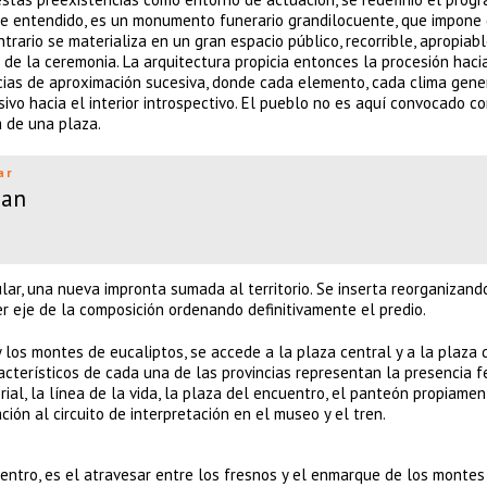
e entendido, es un monumento funerario grandilocuente, que impone 
trario se materializa en un gran espacio público, recorrible, apropiabl
e de la ceremonia. La arquitectura propicia entonces la procesión haci
cias de aproximación sucesiva, donde cada elemento, cada clima gene
ivo hacia el interior introspectivo. El pueblo no es aquí convocado c
 de una plaza.
ar
man
ar, una nueva impronta sumada al territorio. Se inserta reorganizand
er eje de la composición ordenando definitivamente el predio.
y los montes de eucaliptos, se accede a la plaza central y a la plaza 
acterísticos de cada una de las provincias representan la presencia f
ial, la línea de la vida, la plaza del encuentro, el panteón propiamen
ción al circuito de interpretación en el museo y el tren.
uentro, es el atravesar entre los fresnos y el enmarque de los montes