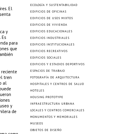
ECOLOGÍA Y SUSTENTABILIDAD
res. El
EDIFICIOS DE OFICINAS
esenta
EDIFICIOS DE USOS MIXTOS
EDIFICIOS DE VIVIENDA
ca y
EDIFICIOS EDUCACIONALES
. Es
EDIFICIOS INDUSTRIALES
ienda para
EDIFICIOS INSTITUCIONALES
iones que
EDIFICIOS RECREATIVOS
también
EDIFICIOS SOCIALES
EDIFICIOS Y ESTADIOS DEPORTIVOS
 reciente
ESPACIOS DE TRABAJO
el tren
FOTOGRAFÍA DE ARQUITECTURA
o al
HOSPITALES Y CENTROS DE SALUD
 puede
HOTELES
fueron
HOUSING PROTOTYPE
iones
INFRAESTRUCTURA URBANA
museo y
LOCALES Y CENTROS COMERCIALES
hilera de
MONUMENTOS Y MEMORIALES
MUSEOS
OBJETOS DE DISEÑO
grama como