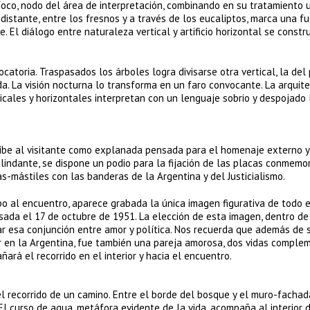
foco, nodo del área de interpretación, combinando en su tratamiento 
istante, entre los fresnos y a través de los eucaliptos, marca una fu
 El diálogo entre naturaleza vertical y artificio horizontal se constr
atoria. Traspasados los árboles logra divisarse otra vertical, la del
. La visión nocturna lo transforma en un faro convocante. La arquit
icales y horizontales interpretan con un lenguaje sobrio y despojado 
recibe al visitante como explanada pensada para el homenaje externo y
lindante, se dispone un podio para la fijación de las placas conmemor
mástiles con las banderas de la Argentina y del Justicialismo.
bo al encuentro, aparece grabada la única imagen figurativa de todo e
sada el 17 de octubre de 1951. La elección de esta imagen, dentro de
r esa conjunción entre amor y política. Nos recuerda que además de s
r en la Argentina, fue también una pareja amorosa, dos vidas comple
ará el recorrido en el interior y hacia el encuentro.
el recorrido de un camino. Entre el borde del bosque y el muro-fachad
El curso de agua, metáfora evidente de la vida, acompaña al interior 