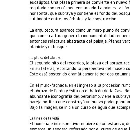
eucaliptos. Una plaza primera se convierte en nuevo 
regulado con un césped enmarcado. La primera visión d
horizontal que subraya y contiene el fondo del bosque.
sutilmente entre los árboles y la construcción.
La arquitectura aparece como un mero plano de convoc
que con su altura genera la monumentalidad requerida
entonces relectura abstracta del paisaje. Planos vert
planicie y el bosque.
La plaza del abrazo
El segundo hito del recorrido, la plaza del abrazo, 
En su lateral, recortando la perspectiva del museo co
Este está sostenido dramáticamente por dos columnas-
En el muro-fachada, en el ingreso a la procesión rum
el abrazo de Perón y Evita en el balcón de la Casa Ro
abundante iconografía del peronismo, viene a subraya
pareja política que construyó un nuevo poder popula
Bajo la imagen, se inicia un curso de agua que acompañ
La línea de la vida
El homenaje introspectivo requiere de un esfuerzo, d
enmarca un sendero, reforzado por el curso de agua. 