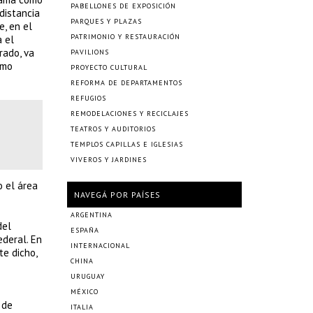
PABELLONES DE EXPOSICIÓN
distancia
PARQUES Y PLAZAS
e, en el
PATRIMONIO Y RESTAURACIÓN
a el
rado, va
PAVILIONS
omo
PROYECTO CULTURAL
REFORMA DE DEPARTAMENTOS
REFUGIOS
REMODELACIONES Y RECICLAJES
TEATROS Y AUDITORIOS
TEMPLOS CAPILLAS E IGLESIAS
VIVEROS Y JARDINES
o el área
NAVEGÁ POR PAÍSES
ARGENTINA
del
ESPAÑA
ederal. En
INTERNACIONAL
te dicho,
CHINA
URUGUAY
MÉXICO
 de
ITALIA