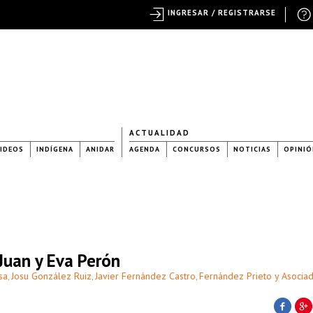
INGRESAR / REGISTRARSE
ACTUALIDAD
IDEOS
INDÍGENA
ANIDAR
AGENDA
CONCURSOS
NOTICIAS
OPINIÓ
uan y Eva Perón
sa
Josu González Ruiz
Javier Fernández Castro
Fernández Prieto y Asocia
,
,
,