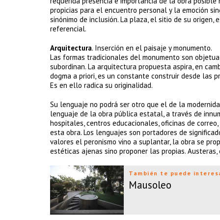
requerida presencia e importancia de la obra posibl
propicias para el encuentro personal y la emoción si
sinónimo de inclusión. La plaza, el sitio de su origen
referencial.
Arquitectura
. Inserción en el paisaje y monumento.
Las formas tradicionales del monumento son objetuale
subordinan. La arquitectura propuesta aspira, en cambio
dogma a priori, es un constante construir desde las pr
Es en ello radica su originalidad.
Su lenguaje no podrá ser otro que el de la modernida
lenguaje de la obra pública estatal, a través de innu
hospitales, centros educacionales, oficinas de correo
esta obra. Los lenguajes son portadores de significad
valores el peronismo vino a suplantar, la obra se pr
estéticas ajenas sino proponer las propias. Austeras
También te puede interes
Mausoleo