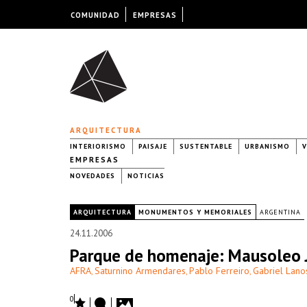
COMUNIDAD
EMPRESAS
ARQUITECTURA
INTERIORISMO
PAISAJE
SUSTENTABLE
URBANISMO
V
EMPRESAS
NOVEDADES
NOTICIAS
|
ARQUITECTURA
MONUMENTOS Y MEMORIALES
ARGENTINA
24.11.2006
Parque de homenaje: Mausoleo J
AFRA
Saturnino Armendares
Pablo Ferreiro
Gabriel Lano
,
,
,
0