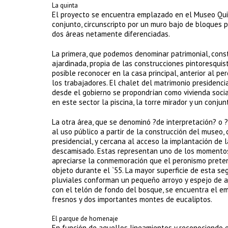
La quinta
El proyecto se encuentra emplazado en el Museo Quint
conjunto, circunscripto por un muro bajo de bloques p
dos áreas netamente diferenciadas.
La primera, que podemos denominar patrimonial, consti
ajardinada, propia de las construcciones pintoresqui
posible reconocer en la casa principal, anterior al p
los trabajadores. El chalet del matrimonio presidenci
desde el gobierno se propondrían como vivienda socia
en este sector la piscina, la torre mirador y un conjun
La otra área, que se denominó ?de interpretación? o 
al uso público a partir de la construcción del museo, 
presidencial, y cercana al acceso la implantación de
descamisado. Estas representan uno de los momentos
apreciarse la conmemoración que el peronismo pretend
objeto durante el `55. La mayor superficie de esta 
pluviales conforman un pequeño arroyo y espejo de ag
con el telón de fondo del bosque, se encuentra el e
fresnos y dos importantes montes de eucaliptos.
El parque de homenaje
En función de aquellos lineamientos y reconociendo 