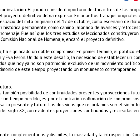
or invitación. El jurado consideró oportuno destacar tres de las pro
l proyecto definitivo debía expresar. En aquellos trabajos originales
espacio del mito originario del 17 de octubre, como escenario de diál
ión histórica permanente, como camino jalonado de avances y retroceso
homenaje. Fue así que los tres estudios seleccionados constituyeron
a Comisión Nacional de Homenaje, encaró el proyecto definitivo.
 ha significado un doble compromiso. En primer término, el político, e
an y Eva Perón. Unido a este desafío, la necesidad de establecer un c
cados que hoy ya no son patrimonio exclusivo de un movimiento político
stimonio de este tiempo, proyectando un monumento contemporáneo.
uturo.
 también posibilidad de continuidades presentes y proyecciones futur
 un tiempo perdido, es, por el contrario, reafirmación de compromisos,
afío presente y futuro. Las dos vidas que recordamos son el símbolo
ia del siglo XX, con evidentes proyecciones continuadas y recreadas en
e complementarias y disímiles, la masividad y la introspección. Con