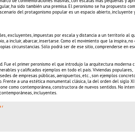
e marco de conmemoraciones masivas, con escalas mas pequeñas y apr
ngular, ha sido también una premisa. El peronismo se ha propuesto co
, escenario del protagonismo popular es un espacio abierto, incluyente 
s, excluyentes, impuestas por escala y distancia a un territorio al q
, a incluir, abarcar, insertarse. Como el movimiento que la inspira, no
opias circunstancias. Sólo podrá ser de ese sitio, comprenderse en ese
d. Fue el primer peronismo el que introdujo la arquitectura moderna 
merables y calificados ejemplos en todo el país. Viviendas populares,
, sedes de empresas públicas, aeropuertos, etc., son ejemplos concret
o. Frente a una estética monumental clásica, la del orden del siglo X
opone como contemporánea, constructora de nuevos sentidos. No inten
, contemporáneas, incluyentes.
ar