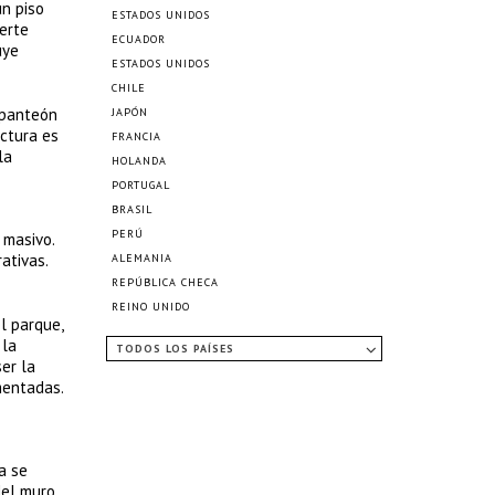
un piso
ESTADOS UNIDOS
erte
ECUADOR
uye
ESTADOS UNIDOS
CHILE
 panteón
JAPÓN
ectura es
FRANCIA
la
HOLANDA
PORTUGAL
BRASIL
PERÚ
 masivo.
ativas.
ALEMANIA
REPÚBLICA CHECA
REINO UNIDO
l parque,
 la
TODOS LOS PAÍSES
er la
mentadas.
a se
del muro