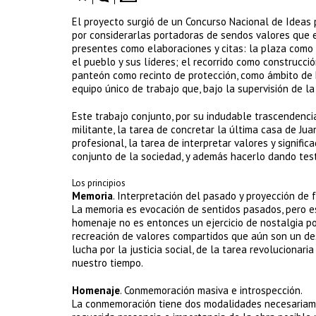
El proyecto surgió de un Concurso Nacional de Ideas p
por considerarlas portadoras de sendos valores que e
presentes como elaboraciones y citas: la plaza como 
el pueblo y sus líderes; el recorrido como construcc
panteón como recinto de protección, como ámbito de 
equipo único de trabajo que, bajo la supervisión de l
Este trabajo conjunto, por su indudable trascendencia,
militante, la tarea de concretar la última casa de Ju
profesional, la tarea de interpretar valores y signifi
conjunto de la sociedad, y además hacerlo dando te
Los principios
Memoria
. Interpretación del pasado y proyección de f
La memoria es evocación de sentidos pasados, pero es
homenaje no es entonces un ejercicio de nostalgia por
recreación de valores compartidos que aún son un des
lucha por la justicia social, de la tarea revolucionar
nuestro tiempo.
Homenaje
. Conmemoración masiva e introspección.
La conmemoración tiene dos modalidades necesariament