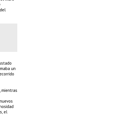
e
 del
justado
ormaba un
ecorrido
, mientras
 nuevos
inosidad
, el