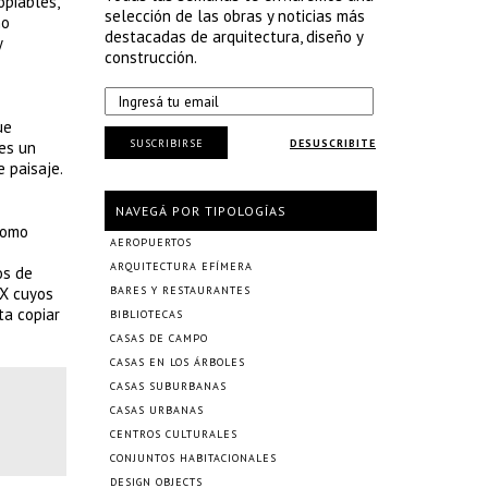
opiables,
selección de las obras y noticias más
mo
destacadas de arquitectura, diseño y
y
construcción.
ue
SUSCRIBIRSE
DESUSCRIBITE
 es un
 paisaje.
NAVEGÁ POR TIPOLOGÍAS
como
AEROPUERTOS
ARQUITECTURA EFÍMERA
os de
IX cuyos
BARES Y RESTAURANTES
ta copiar
BIBLIOTECAS
CASAS DE CAMPO
CASAS EN LOS ÁRBOLES
CASAS SUBURBANAS
CASAS URBANAS
CENTROS CULTURALES
CONJUNTOS HABITACIONALES
DESIGN OBJECTS