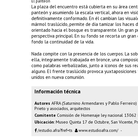
El panteón
La plaza del encuentro está cubierta en su área cent
panteón y asumiendo la escala vertical, ahora en visió
definitivamente conformado. En él cambian las visuales
mármol traslúcido, permite de día tamizar los haces de
orientado hacia el bosque es transparente. Un gran pr
perspectiva principal. En su fondo se recorta un gran
fondo la continuidad de la vida.
Nada compite con la presencia de los cuerpos. La sobr
ella, íntegramente trabajada en bronce, una composi
como palabras verbalizadas, junto a íconos de sus re
alguno. El frente traslúcido provoca yuxtaposiciones 
unidos en nueva comunión.
Información técnica
Autores
AFRA (Saturnino Armendares y Pablo Ferreiro) 
Prieto y asociados, arquitectos
Comitente
Comisión de Homenaje ley nacional 13062 Dir
Ubicación
: Museo Quinta 17 de Octubre, San Vicente, P
/estudio.afra?fref=ts
www.estudioafra.com/
-