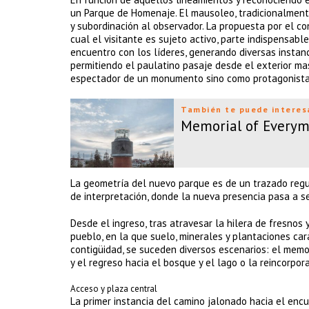
un Parque de Homenaje. El mausoleo, tradicionalment
y subordinación al observador. La propuesta por el con
cual el visitante es sujeto activo, parte indispensabl
encuentro con los líderes, generando diversas instan
permitiendo el paulatino pasaje desde el exterior mas
espectador de un monumento sino como protagonista
También te puede interes
Memorial of Every
La geometría del nuevo parque es de un trazado regul
de interpretación, donde la nueva presencia pasa a s
Desde el ingreso, tras atravesar la hilera de fresnos 
pueblo, en la que suelo, minerales y plantaciones car
contigüidad, se suceden diversos escenarios: el memor
y el regreso hacia el bosque y el lago o la reincorpora
Acceso y plaza central
La primer instancia del camino jalonado hacia el enc