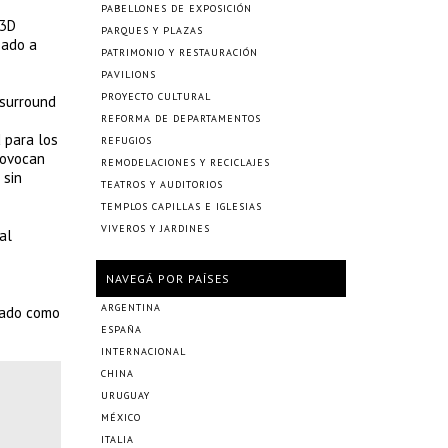
PABELLONES DE EXPOSICIÓN
 3D
PARQUES Y PLAZAS
eado a
PATRIMONIO Y RESTAURACIÓN
PAVILIONS
PROYECTO CULTURAL
 surround
REFORMA DE DEPARTAMENTOS
 para los
REFUGIOS
rovocan
REMODELACIONES Y RECICLAJES
 sin
TEATROS Y AUDITORIOS
TEMPLOS CAPILLAS E IGLESIAS
VIVEROS Y JARDINES
al
NAVEGÁ POR PAÍSES
ARGENTINA
gado como
ESPAÑA
INTERNACIONAL
CHINA
URUGUAY
MÉXICO
ITALIA