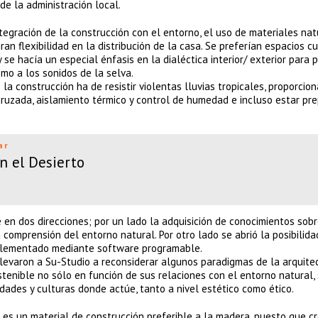
de la administración local.
tegración de la construcción con el entorno, el uso de materiales natu
an flexibilidad en la distribución de la casa. Se preferían espacios c
se hacía un especial énfasis en la dialéctica interior/ exterior para p
mo a los sonidos de la selva.
a construcción ha de resistir violentas lluvias tropicales, proporcion
cruzada, aislamiento térmico y control de humedad e incluso estar pr
ar
n el Desierto
en dos direcciones; por un lado la adquisición de conocimientos sobr
 comprensión del entorno natural. Por otro lado se abrió la posibilida
implementado mediante software programable.
llevaron a Su-Studio a reconsiderar algunos paradigmas de la arquitec
tenible no sólo en función de sus relaciones con el entorno natural, 
dades y culturas donde actúe, tanto a nivel estético como ético.
 es un material de construcción preferible a la madera, puesto que c