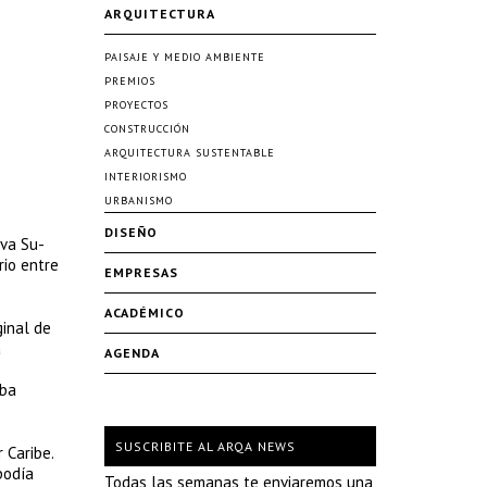
ARQUITECTURA
PAISAJE Y MEDIO AMBIENTE
PREMIOS
PROYECTOS
CONSTRUCCIÓN
ARQUITECTURA SUSTENTABLE
INTERIORISMO
URBANISMO
DISEÑO
iva Su-
rio entre
EMPRESAS
ACADÉMICO
ginal de
a
AGENDA
oba
SUSCRIBITE AL ARQA NEWS
 Caribe.
podía
Todas las semanas te enviaremos una