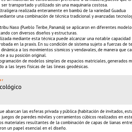
 ser transportado y utilizado sin una maquinaria costosa.
 ultraligera realizada enteramente en bambú de la variedad Guadua
 mediante una combinación de técnica tradicional y avanzadas tecnolo
 tribu Naso (Pueblo Teribe, Panamá) se aplicaron en diferentes modelo
tando con diversos diseños y estructuras.
alizada mediante esta técnica puede alcanzar una notable capacidad
obada en la praxis. En su condición de sistema sujeto a fuerzas de t
 dinámica a los movimientos sísmicos y vendavales, de manera que c
 a su posición original.
programación de modelos simples de espacios matriciales, generados 
o a las leyes físicas de las líneas geodésicas.
ar
cológico
ue abarcan las esferas privada y pública (habitación de invitados, est
e juegos de paredes móviles y cerramientos cúbicos realizados en este
os materiales resultantes de la combinación de capas de lianas entre
aron un papel esencial en el diseño.