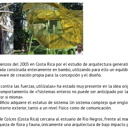
ienzos del 2003 en Costa Rica por el estudio de arquitectura generat
ivada construida enteramente en bambú, utilizando para ello un equilib
ware de creación propia para la concepción y el diseño.
contra las fuerzas, utilízalas» ha estado muy presente en la idea ori
 comportamiento de «?sistemas enteros no puede ser anticipado por l
or si misma».
 edificio adquiere el estatus de sistema. Un sistema complejo que engl
ntorno exterior, tanto a un nivel físico como de comunicación.
 Colces (Costa Rica) cercana al estuario de Río Negros, frente al mar
iqueza de flora y fauna, únicamente una arquitectura de bajo impacto 