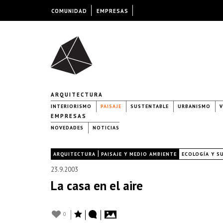
COMUNIDAD
EMPRESAS
ARQUITECTURA
INTERIORISMO
PAISAJE
SUSTENTABLE
URBANISMO
V
EMPRESAS
NOVEDADES
NOTICIAS
|
|
ARQUITECTURA
PAISAJE Y MEDIO AMBIENTE
ECOLOGÍA Y S
23.9.2003
La casa en el aire
0