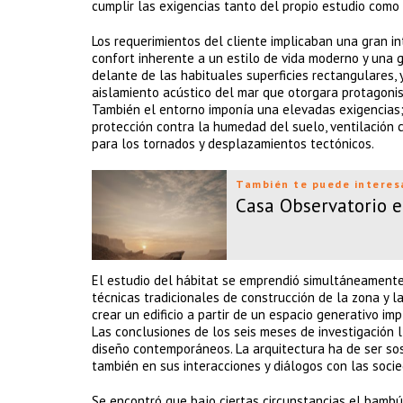
cumplir las exigencias tanto del propio estudio como 
Los requerimientos del cliente implicaban una gran in
confort inherente a un estilo de vida moderno y una gr
delante de las habituales superficies rectangulares, y 
aislamiento acústico del mar que otorgara protagonis
También el entorno imponía una elevadas exigencias; l
protección contra la humedad del suelo, ventilación 
para los tornados y desplazamientos tectónicos.
También te puede interes
Casa Observatorio e
El estudio del hábitat se emprendió simultáneamente 
técnicas tradicionales de construcción de la zona y la
crear un edificio a partir de un espacio generativo 
Las conclusiones de los seis meses de investigación 
diseño contemporáneos. La arquitectura ha de ser sos
también en sus interacciones y diálogos con las socie
Se encontró que bajo ciertas circunstancias el bambú