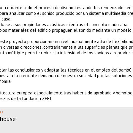
zada durante todo el proceso de diseño, testando los renderizados en
para analizar como el sonido producido por un sistema multimedia cr
 casa.
n base a sus propiedades acústicas mientras el concepto maduraba,
pios materiales del edificio propaguen el sonido mediante un modelo
este proyecto proporcionan un nivel inusualmente alto de flexibilidad
n diversas direcciones, contrariamente a las superficies planas que p
nto múltiple permite reducir la intensidad de los sonidos a reproducir
polar las conclusiones y adaptar las técnicas en el empleo del bambú 
uesta a la creciente demanda de nuestra sociedad por las soluciones
nomía.
quitectura europea, especialmente tras haber sido aprobado y homolo
erzos de la fundación ZERI.
ar
nhouse