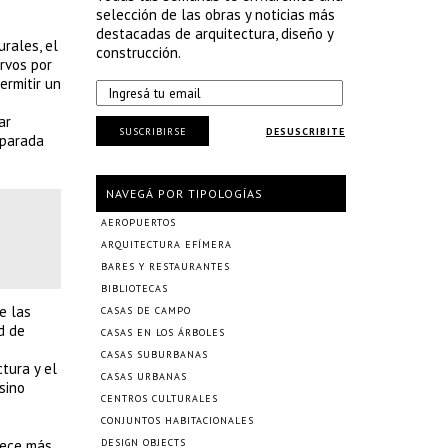
selección de las obras y noticias más
destacadas de arquitectura, diseño y
rales, el
construcción.
urvos por
ermitir un
ar
SUSCRIBIRSE
DESUSCRIBITE
eparada
NAVEGÁ POR TIPOLOGÍAS
AEROPUERTOS
ARQUITECTURA EFÍMERA
BARES Y RESTAURANTES
BIBLIOTECAS
e las
CASAS DE CAMPO
d de
CASAS EN LOS ÁRBOLES
CASAS SUBURBANAS
tura y el
CASAS URBANAS
sino
CENTROS CULTURALES
CONJUNTOS HABITACIONALES
rece más
DESIGN OBJECTS