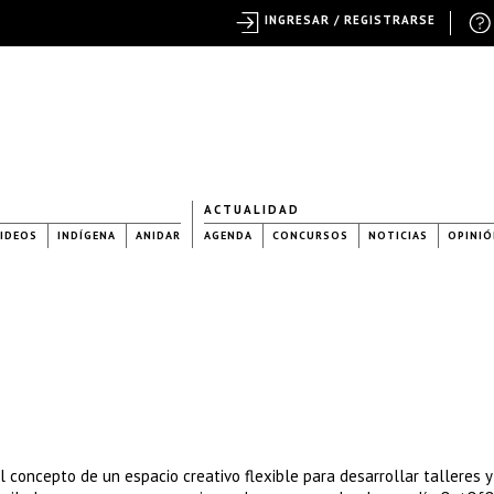
INGRESAR / REGISTRARSE
ACTUALIDAD
IDEOS
INDÍGENA
ANIDAR
AGENDA
CONCURSOS
NOTICIAS
OPINIÓ
el concepto de un espacio creativo flexible para desarrollar talleres y